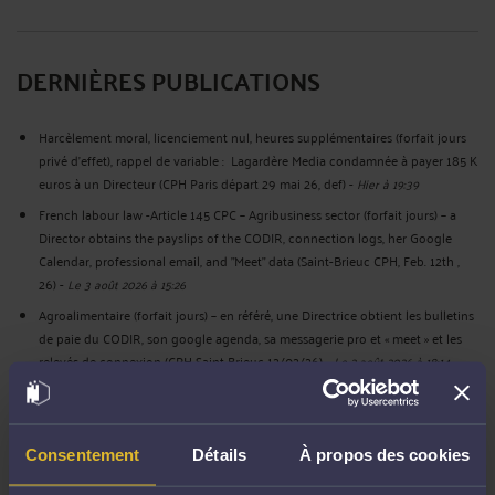
DERNIÈRES PUBLICATIONS
Harcèlement moral, licenciement nul, heures supplémentaires (forfait jours
privé d’effet), rappel de variable : Lagardère Media condamnée à payer 185 K
euros à un Directeur (CPH Paris départ 29 mai 26, def)
-
Hier à 19:39
French labour law -Article 145 CPC – Agribusiness sector (forfait jours) – a
Director obtains the payslips of the CODIR, connection logs, her Google
Calendar, professional email, and "Meet" data (Saint-Brieuc CPH, Feb. 12th ,
26)
-
Le 3 août 2026 à 15:26
Agroalimentaire (forfait jours) – en référé, une Directrice obtient les bulletins
de paie du CODIR, son google agenda, sa messagerie pro et « meet » et les
relevés de connexion (CPH Saint Brieuc 12/02/26)
-
Le 2 août 2026 à 18:14
French labour law - Appeal procedure : the operative part of the written
submissions seeking to set aside the judgment constitutes a request for
reversal; the Court of Appeal is thereby seized of the matter (Cass., June
Consentement
Détails
À propos des cookies
18th,26,)
-
Le 2 août 2026 à 15:57
French labour law – forfait jours (Syntec) - Employee consultants and