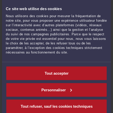
trainers subject to a schedule imposed by their employer = no fixed-day
Ce site web utilise des cookies
work agreement possible (cass. Soc. June 3rd, 26, 25-11.673)
-
Le 31 juil. 2026 à
19:49
Nous utilisons des cookies pour mesurer la fréquentation de
notre site, pour vous proposer une expérience utilisateur fondée
French labour law - Non-compete clause in the event of resignation: it must
sur l’interactivité avec d’autres plateformes (vidéos, réseaux
be waived no later than the day of the employee's departure (Cass. Soc. July
sociaux, contenus animés…) ainsi que la gestion et l’analyse
1st, 2026, 25-10.960) – Employees – Executives – cadres dirigeants.
-
Le 31 juil.
du suivi de nos campagnes publicitaires. Parce que le respect
2026 à 19:39
de votre vie privée est essentiel pour nous, nous vous laissons
le choix de les accepter, de les refuser tous ou de les
Clause de non-concurrence en cas de démission : elle doit être levée au plus
paramétrer, à l’exception des cookies techniques strictement
tard le jour du départ du salarié (cass. Soc. 1er juillet 2026, 25-10.960 publié
nécessaires au fonctionnement du site.
au bulletin) Salariés – cadres – cadres dirigeants
-
Le 31 juil. 2026 à 11:25
Forfait jours (syntec) - Salariés consultants formateurs soumis à un planning
imposé par votre employeur = pas de forfait-jours possible (cass. Soc. 3 juin
Tout accepter
2026, 25-11.673)
-
Le 30 juil. 2026 à 10:53
Licenciement en violation de la liberté d’expression du salarié : panorama
2026 de jurisprudences de la Cour de cassation – salariés, cadres, cadres
Personnaliser
dirigeants
-
Le 29 juil. 2026 à 11:07
Procédure d’appel (revirement) : dispositif des conclusions demandant de
mettre à néant le jugement = demande d’infirmation = Cour d’appel saisie
Tout refuser, sauf les cookies techniques
(Cass. Civ. 2ème 18 juin 2026, 23-18.170).
-
Le 16 juil. 2026 à 19:38