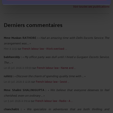
Voir toutes ses publications
Derniers commentaires
Mme Muskan RATHORE :
« Had an amazing time with Delhi Escorts Service. The
arrangement was ... »
Hier à 11:51
sur
French labour law - Work overload: ...
babitareddy :
« My office party was dull until I hired a Gurgaon Escorts Service.
The ... »
Le 18 juil. 2026 à 08:59
sur
French labour law - Name and ...
ruhi02 :
« Discover the charm of spending quality time with ... »
Le 10 juil. 2026 à 12:26
sur
French labour law - Sexist ...
Mme Shalini SHALINIGUPTA :
« We believe that everyone deserves to feel
cherished, even on ordinary ... »
Le 3 juil. 2026 à 09:14
sur
French labour law - Radio - A ...
chanchal01 :
« We specialize in adventures that are both thrilling and