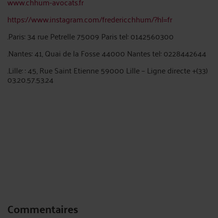
www.chhum-avocats.fr
https://www.instagram.com/fredericchhum/?hl=fr
.Paris: 34 rue Petrelle 75009 Paris tel: 0142560300
.Nantes: 41, Quai de la Fosse 44000 Nantes tel: 0228442644
.Lille: : 45, Rue Saint Etienne 59000 Lille – Ligne directe +(33)
03.20.57.53.24
Commentaires