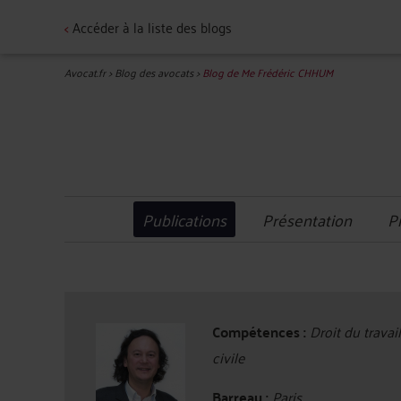
<
Accéder à la liste des blogs
Avocat.fr
>
Blog des avocats
>
Blog de Me Frédéric CHHUM
Publications
Présentation
P
Compétences :
Droit du travai
civile
Barreau :
Paris