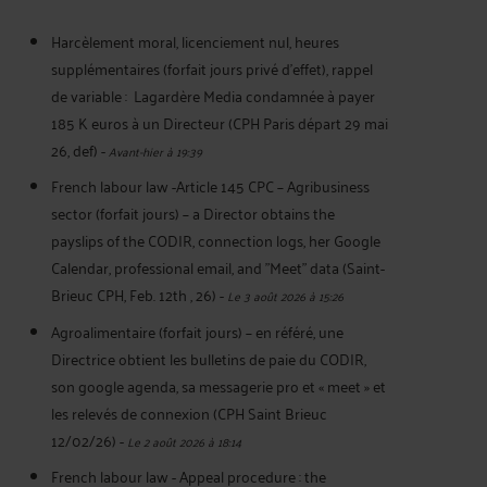
Harcèlement moral, licenciement nul, heures
supplémentaires (forfait jours privé d’effet), rappel
de variable : Lagardère Media condamnée à payer
185 K euros à un Directeur (CPH Paris départ 29 mai
26, def)
-
Avant-hier à 19:39
French labour law -Article 145 CPC – Agribusiness
sector (forfait jours) – a Director obtains the
payslips of the CODIR, connection logs, her Google
Calendar, professional email, and "Meet" data (Saint-
Brieuc CPH, Feb. 12th , 26)
-
Le 3 août 2026 à 15:26
Agroalimentaire (forfait jours) – en référé, une
Directrice obtient les bulletins de paie du CODIR,
son google agenda, sa messagerie pro et « meet » et
les relevés de connexion (CPH Saint Brieuc
12/02/26)
-
Le 2 août 2026 à 18:14
French labour law - Appeal procedure : the