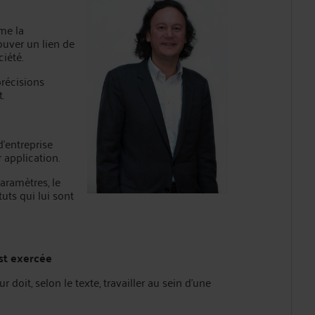
ame la
ouver un lien de
iété.
précisions
.
d’entreprise
 application.
paramètres, le
uts qui lui sont
est exercée
ur doit, selon le texte, travailler au sein d’une