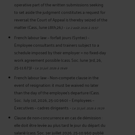
operative part of the written submissions seeking
to set aside the judgment constitutes a request for
reversal; the Court of Appeal is thereby seized of the
matter (Cass., June 18th,26,)
-
Le 2 août 2026 à 15:57
French labour law – forfait jours (Syntec) -
Employee consultants and trainers subject to a
schedule imposed by their employer = no fixed-day
work agreement possible (cass. Soc. June 3rd, 26,
25-11.673)
-
Le 31 juil. 2026 à 19:49
French labour law - Non-compete clause in the
event of resignation: it must be waived no later
than the day of the employee's departure (Cass.
Soc. July 1st, 2026, 25-10.960) – Employees –
Executives – cadres dirigeants.
-
Le 31 juil. 2026 à 19:39
Clause de non-concurrence en cas de démission :
elle doit être levée au plus tard le jour du départ du
salarié (cass. Soc. 1er juillet 2026, 25-10.960 publié