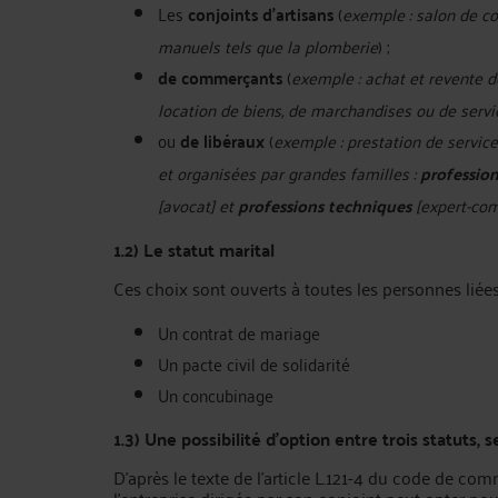
Les
conjoints d’artisans
(
exemple : salon de co
manuels tels que la plomberie
) ;
de commerçants
(
exemple : achat et revente d
location de biens, de marchandises ou de servi
ou
de libéraux
(
exemple : prestation de service
et organisées par grandes familles :
profession
[avocat] et
professions techniques
[expert-com
1.2)
Le statut marital
Ces choix sont ouverts à toutes les personnes liées 
Un contrat de mariage
Un pacte civil de solidarité
Un concubinage
1.3)
Une possibilité d’option entre trois statuts, s
D’après le texte de l’article L.121-4 du code de com