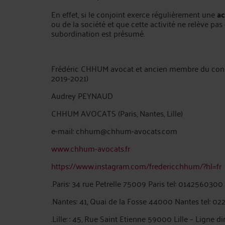
En effet, si le conjoint exerce régulièrement une
ac
ou de la société et que cette activité ne relève pas
subordination est présumé.
Frédéric CHHUM avocat et ancien membre du consei
2019-2021)
Audrey PEYNAUD
CHHUM AVOCATS (Paris, Nantes, Lille)
e-mail: chhum@chhum-avocats.com
www.chhum-avocats.fr
https://www.instagram.com/fredericchhum/?hl=fr
.Paris: 34 rue Petrelle 75009 Paris tel: 0142560300
.Nantes: 41, Quai de la Fosse 44000 Nantes tel: 0
.Lille: : 45, Rue Saint Etienne 59000 Lille – Ligne di