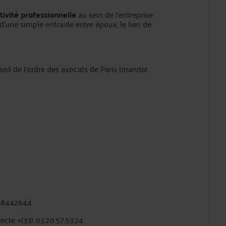
tivité professionnelle
au sein de l’entreprise
 d’une simple entraide entre époux, le lien de
l de l’ordre des avocats de Paris (mandat
228442644
recte +(33) 03.20.57.53.24