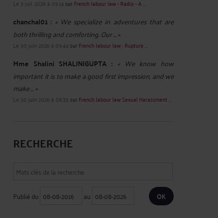
Le 3 juil. 2026 à 09:14
sur
French labour law - Radio - A ...
chanchal01 :
« We specialize in adventures that are
both thrilling and comforting. Our ... »
Le 30 juin 2026 à 09:44
sur
French labour law : Rupture ...
Mme Shalini SHALINIGUPTA :
« We know how
important it is to make a good first impression, and we
make ... »
Le 30 juin 2026 à 08:35
sur
French labour law Sexual Harassment ...
RECHERCHE
Publié du
au