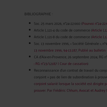
BIBLIOGRAPHIE :
Soc. 25 mars 2026, n°24-22.660 (
Pourvoi n°24-22.
Article L.121-4 du code de commerce (
Article L
Article L.121-8 du code de commerce (
Article L
Soc. 13 novembre 1996, « Société Générale », n°9
13 novembre 1996, 94-13.187, Publié au bulletin 
CA d’Aix-en-Provence, 26 septembre 2024, RG n°
: RG n°23/12187 | Cour de cassation
)
Reconnaissance d’un contrat de travail du conjoi
conjoint = pas de lien de subordination à prouve
conjoint salarié lorsque la société est dirigée 
prouver. Par Frédéric Chhum, Avocat et Audrey P