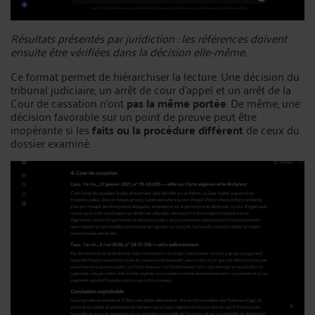
Résultats présentés par juridiction : les références doivent
ensuite être vérifiées dans la décision elle-même.
Ce format permet de hiérarchiser la lecture. Une décision du
tribunal judiciaire, un arrêt de cour d'appel et un arrêt de la
Cour de cassation n'ont
pas la même portée
. De même, une
décision favorable sur un point de preuve peut être
inopérante si les
faits ou la procédure diffèrent
de ceux du
dossier examiné.