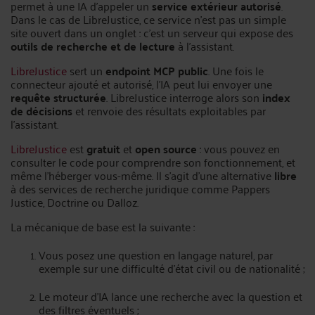
permet à une IA d'appeler un
service extérieur autorisé
.
Dans le cas de LibreJustice, ce service n'est pas un simple
site ouvert dans un onglet : c'est un serveur qui expose des
outils de recherche et de lecture
à l'assistant.
LibreJustice
sert un
endpoint MCP public
. Une fois le
connecteur ajouté et autorisé, l’IA peut lui envoyer une
requête structurée
. LibreJustice interroge alors son
index
de décisions
et renvoie des résultats exploitables par
l'assistant.
LibreJustice
est
gratuit
et
open source
: vous pouvez en
consulter le code pour comprendre son fonctionnement, et
même l’héberger vous-même. Il s’agit d’une alternative
libre
à des services de recherche juridique comme Pappers
Justice, Doctrine ou Dalloz.
La mécanique de base est la suivante :
Vous posez une question en langage naturel, par
exemple sur une difficulté d'état civil ou de nationalité ;
Le moteur d’IA lance une recherche avec la question et
des filtres éventuels ;