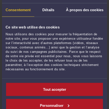
Consentement
Détails
À propos des cookies
Ce site web utilise des cookies
Nous utilisons des cookies pour mesurer la fréquentation de
notre site, pour vous proposer une expérience utilisateur fondée
sur l’interactivité avec d’autres plateformes (vidéos, réseaux
sociaux, contenus animés…) ainsi que la gestion et l’analyse
du suivi de nos campagnes publicitaires. Parce que le respect
de votre vie privée est essentiel pour nous, nous vous laissons
le choix de les accepter, de les refuser tous ou de les
paramétrer, à l’exception des cookies techniques strictement
nécessaires au fonctionnement du site.
Appel de LibreJustice dans ChatGPT : l'assistant transmet la
requête au connecteur et affiche les sources renvoyées par
l'application.
Tout accepter
L'écran montre que l'assistant déclenche l'exécution d'un
outil LibreJustice
avant de rédiger. Ce point est central :
l'assistant
ne doit pas répondre seulement de mémoire
. Il
Personnaliser
doit rattacher sa réponse aux
résultats renvoyés
par le