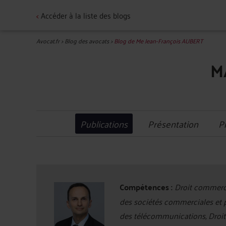
<
Accéder à la liste des blogs
Avocat.fr
>
Blog des avocats
>
Blog de Me Jean-François AUBERT
M
Publications
Présentation
P
Compétences :
Droit commercia
des sociétés commerciales et pr
des télécommunications, Droit b