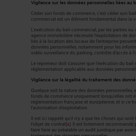
Vigilance sur les données personnelles liées au 
Céder son fonds de commerce, c’est céder son bail c
commercial est un élément fondamental dans la v
L’exécution du bail commercial, par les parties ou 
agence immobilière nécessite l’exploitation de don
liés à la location des locaux de l’entreprise peuven
données personnelles, notamment pour les informati
vidéo surveillance du parking, contrôle d’accès à 
Le repreneur doit s’assurer que l’exécution du bai
réglementation applicable aux données personnell
Vigilance sur la légalité du traitement des donné
Quelque soit la nature des données personnelles, el
fonds de commerce uniquement lorsqu’elles ont été
réglementation française et européenne, et si ce t
l’autorisation d’exploitation.
Il est ici rappelé qu’il n'y a que les choses qui so
l'objet de contrat
[x]
. Il est fortement recommandé
faire faire au préalable un audit juridique par avoca
traitement des données personnelles.