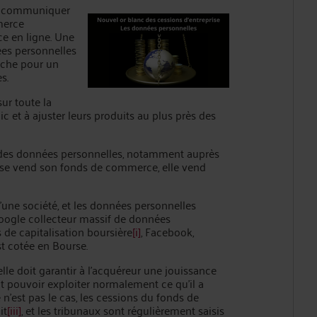
as communiquer
merce
ce en ligne. Une
ées personnelles
uche pour un
s.
ur toute la
ic et à ajuster leurs produits au plus près des
ir des données personnelles, notamment auprès
prise vend son fonds de commerce, elle vend
’une société, et les données personnelles
oogle collecteur massif de données
s de capitalisation boursière
[i]
, Facebook,
t cotée en Bourse.
le doit garantir à l’acquéreur une jouissance
oit pouvoir exploiter normalement ce qu’il a
’est pas le cas, les cessions du fonds de
it
[iii]
, et les tribunaux sont régulièrement saisis