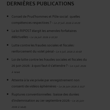
DERNIÈRES PUBLICATIONS
Conseil de Prud’hommes et Pôle social : quelles
compétences respectives ?
-
Le 27 juil. 2026 à 10:29
La loi RIPOST élargit les amendes forfaitaires
délictuelles
-
Le 24 juil. 2026 à 10:30
Lutte contre les fraudes sociales et fiscales :
renforcement du volet pénal
-
Le 6 juil. 2026 à 10:58
Loi de lutte contre les fraudes sociales et fiscales du
26 juin 2026 : à quoi faut-il s’attendre ?
-
Le 1 juil. 2026
à 14:44
Atteinte à la vie privée par enregistrement non
consenti de vidéos éphémères
-
Le 26 juin 2026 à 11:27
Ruptures conventionnelles : baisse des durées
d’indemnisation au 1er septembre 2026
-
Le 25 juin
2026 à 14:45