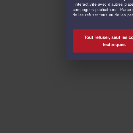
l’interactivité avec d’autres pl
campagnes publicitaires. Parce q
de les refuser tous ou de les pa
Tout refuser, sauf les c
techniques