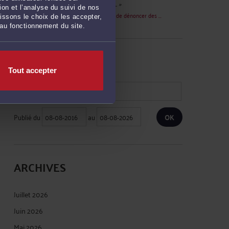
page méritent d'être rectifiés : 1°) ... »
on et l’analyse du suivi de nos
Le 2 oct. 2017 à 06:16
sur
Vous envisagez de dénoncer des ...
issons le choix de les accepter,
 au fonctionnement du site.
RECHERCHE
Tout accepter
Publié du
au
ARCHIVES
Juillet 2026
Juin 2026
Mai 2026