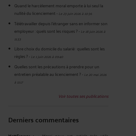
Quand le harcèlement moral emporte à lui seul la
nullité du licenciement
-
Le 23 juin 2026 à 10:36
Télétravailler depuis l’étranger sans en informer son
employeur : quels sont les risques ?
-
Le 18 juin 2026 à
11:33
Libre choix du domicile du salarié : quelles sont les
règles ?
-
Le 1 juin 2026 à 09:40
Quelles sont les précautions à prendre pour un
entretien préalable au licenciement ?
-
Le 20 mai 2026
à 11:17
Voir toutes ses publications
Derniers commentaires
MattFrewer :
« Merci pour cet article très utile.