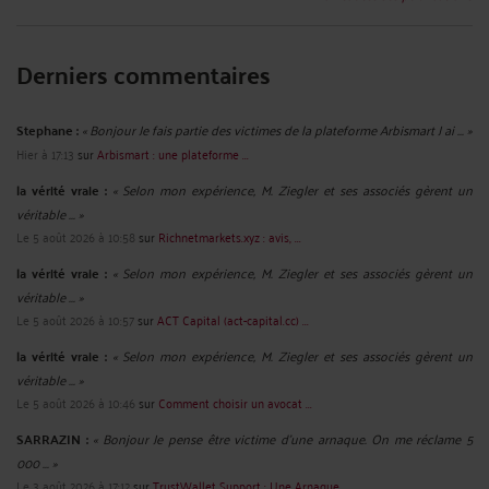
Derniers commentaires
Stephane :
« Bonjour Je fais partie des victimes de la plateforme Arbismart J ai ... »
Hier à 17:13
sur
Arbismart : une plateforme ...
la vérité vraie :
« Selon mon expérience, M. Ziegler et ses associés gèrent un
véritable ... »
Le 5 août 2026 à 10:58
sur
Richnetmarkets.xyz : avis, ...
la vérité vraie :
« Selon mon expérience, M. Ziegler et ses associés gèrent un
véritable ... »
Le 5 août 2026 à 10:57
sur
ACT Capital (act-capital.cc) ...
la vérité vraie :
« Selon mon expérience, M. Ziegler et ses associés gèrent un
véritable ... »
Le 5 août 2026 à 10:46
sur
Comment choisir un avocat ...
SARRAZIN :
« Bonjour Je pense être victime d'une arnaque. On me réclame 5
000 ... »
Le 3 août 2026 à 17:12
sur
TrustWallet Support : Une Arnaque ...