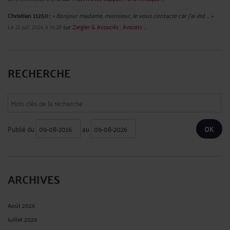
Christian 11250 :
« Bonjour madame, monsieur, Je vous contacte car j'ai été ... »
Le 21 juil. 2026 à 16:28
sur
Ziegler & Associés : Avocats ...
RECHERCHE
Publié du
au
ARCHIVES
Août 2026
Juillet 2026