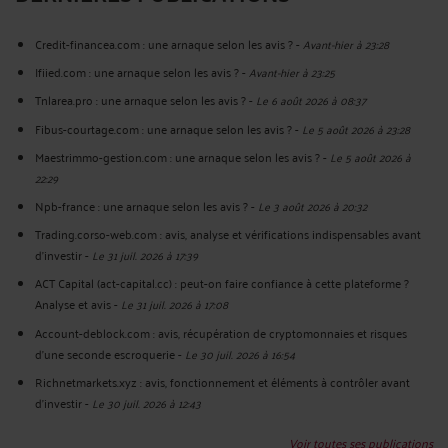
Credit-financea.com : une arnaque selon les avis ?
-
Avant-hier à 23:28
Ifiied.com : une arnaque selon les avis ?
-
Avant-hier à 23:25
Tnlarea.pro : une arnaque selon les avis ?
-
Le 6 août 2026 à 08:37
Fibus-courtage.com : une arnaque selon les avis ?
-
Le 5 août 2026 à 23:28
Maestrimmo-gestion.com : une arnaque selon les avis ?
-
Le 5 août 2026 à
22:29
Npb-france : une arnaque selon les avis ?
-
Le 3 août 2026 à 20:32
Trading.corso-web.com : avis, analyse et vérifications indispensables avant
d'investir
-
Le 31 juil. 2026 à 17:39
ACT Capital (act-capital.cc) : peut-on faire confiance à cette plateforme ?
Analyse et avis
-
Le 31 juil. 2026 à 17:08
Account-deblock.com : avis, récupération de cryptomonnaies et risques
d'une seconde escroquerie
-
Le 30 juil. 2026 à 16:54
Richnetmarkets.xyz : avis, fonctionnement et éléments à contrôler avant
d’investir
-
Le 30 juil. 2026 à 12:43
Voir toutes ses publications