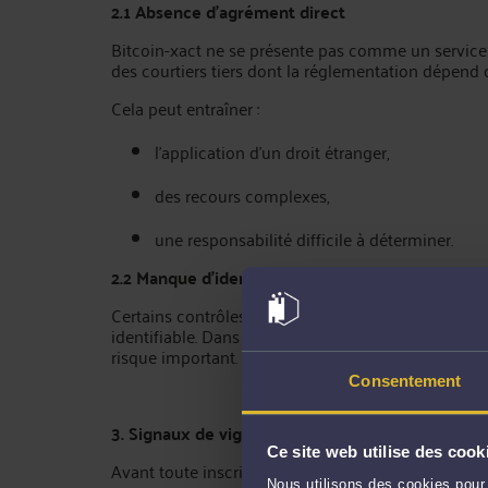
2.1 Absence d’agrément direct
Bitcoin-xact ne se présente pas comme un service fi
des courtiers tiers dont la réglementation dépend 
Cela peut entraîner :
l’application d’un droit étranger,
des recours complexes,
une responsabilité difficile à déterminer.
2.2 Manque d’identification claire
Certains contrôles de sécurité indiquent que l’ident
identifiable. Dans de nombreux cas de fraude finan
risque important.
Consentement
3. Signaux de vigilance
Ce site web utilise des cook
Avant toute inscription, il est recommandé d’exami
Nous utilisons des cookies pour 