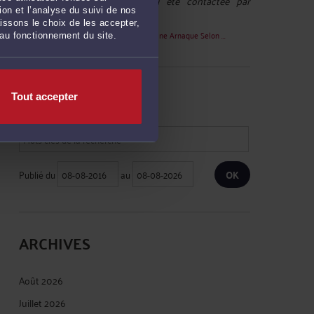
LINA :
« Bonjour à vous, J'ai été contactée par
on et l’analyse du suivi de nos
ACTIVTRADES suite à ma ... »
issons le choix de les accepter,
Le 11 juil. 2026 à 10:59
sur
ActivTrades : Une Arnaque Selon ...
 au fonctionnement du site.
RECHERCHE
Tout accepter
Publié du
au
ARCHIVES
Août 2026
Juillet 2026