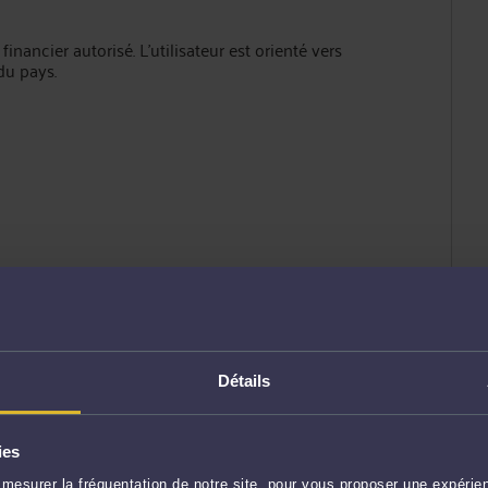
nancier autorisé. L’utilisateur est orienté vers
du pays.
ité du propriétaire du site n’est pas clairement
cière, cette opacité constitue un facteur de
Détails
ies
ner :
mesurer la fréquentation de notre site, pour vous proposer une expérien