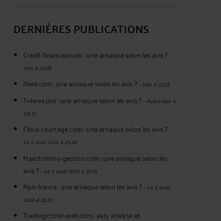
DERNIÈRES PUBLICATIONS
Credit-financea.com : une arnaque selon les avis ?
-
Hier à 23:28
Ifiied.com : une arnaque selon les avis ?
-
Hier à 23:25
Tnlarea.pro : une arnaque selon les avis ?
-
Avant-hier à
08:37
Fibus-courtage.com : une arnaque selon les avis ?
-
Le 5 août 2026 à 23:28
Maestrimmo-gestion.com : une arnaque selon les
avis ?
-
Le 5 août 2026 à 22:29
Npb-france : une arnaque selon les avis ?
-
Le 3 août
2026 à 20:32
Trading.corso-web.com : avis, analyse et