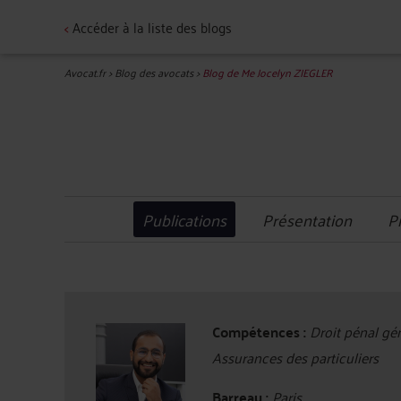
<
Accéder à la liste des blogs
Avocat.fr
>
Blog des avocats
>
Blog de Me Jocelyn ZIEGLER
Publications
Présentation
P
Compétences :
Droit pénal géné
Assurances des particuliers
Barreau :
Paris