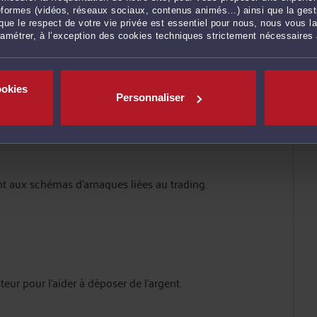
ateformes (vidéos, réseaux sociaux, contenus animés…) ainsi que la gesti
ue le respect de votre vie privée est essentiel pour nous, nous vous la
ramétrer, à l’exception des cookies techniques strictement nécessaires
ookies
Personnaliser
t aux schémas d’arnaques liées au trading.
teur pour l’aider à déposer de l’argent.