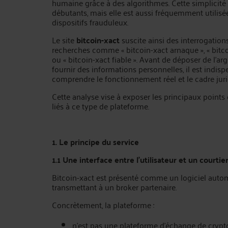
humaine grâce à des algorithmes. Cette simplicité 
débutants, mais elle est aussi fréquemment utilisé
dispositifs frauduleux.
Le site
bitcoin-xact
suscite ainsi des interrogation
recherches comme « bitcoin-xact arnaque », « bitco
ou « bitcoin-xact fiable ». Avant de déposer de l’ar
fournir des informations personnelles, il est indis
comprendre le fonctionnement réel et le cadre juri
Cette analyse vise à exposer les principaux point
liés à ce type de plateforme.
1. Le principe du service
1.1 Une interface entre l’utilisateur et un courtie
Bitcoin-xact est présenté comme un logiciel autom
transmettant à un broker partenaire.
Concrètement, la plateforme :
n’est pas une plateforme d’échange de cryp