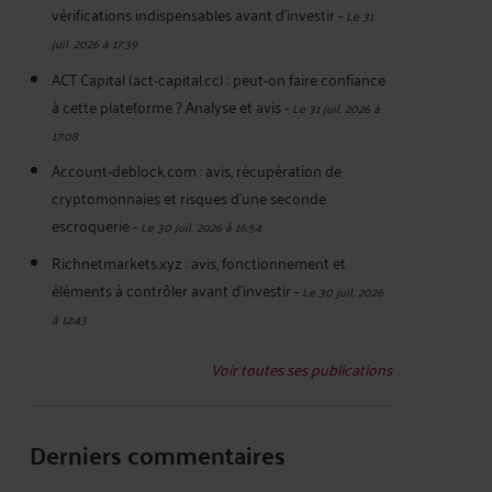
vérifications indispensables avant d'investir
-
Le 31
juil. 2026 à 17:39
ACT Capital (act-capital.cc) : peut-on faire confiance
à cette plateforme ? Analyse et avis
-
Le 31 juil. 2026 à
17:08
Account-deblock.com : avis, récupération de
cryptomonnaies et risques d'une seconde
escroquerie
-
Le 30 juil. 2026 à 16:54
Richnetmarkets.xyz : avis, fonctionnement et
éléments à contrôler avant d’investir
-
Le 30 juil. 2026
à 12:43
Voir toutes ses publications
Derniers commentaires