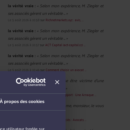
la vérité vraie :
« Selon mon expérience, M. Ziegler et
ses associés gèrent un véritable ... »
Le 5 août 2026 à 10:58
sur
Richnetmarkets.xyz : avis, ...
la vérité vraie :
« Selon mon expérience, M. Ziegler et
ses associés gèrent un véritable ... »
Le 5 août 2026 à 10:57
sur
ACT Capital (act-capital.cc) ...
la vérité vraie :
« Selon mon expérience, M. Ziegler et
ses associés gèrent un véritable ... »
Le 5 août 2026 à 10:46
sur
Comment choisir un avocat ...
SARRAZIN :
« Bonjour Je pense être victime d'une
arnaque. On me réclame 5 000 ... »
Le 3 août 2026 à 17:12
sur
TrustWallet Support : Une Arnaque ...
À propos des cookies
Christian 11250 :
« Bonjour madame, monsieur, Je vous
contacte car j'ai été ... »
Le 21 juil. 2026 à 16:28
sur
Ziegler & Associés : Avocats ...
ce utilisateur fondée sur