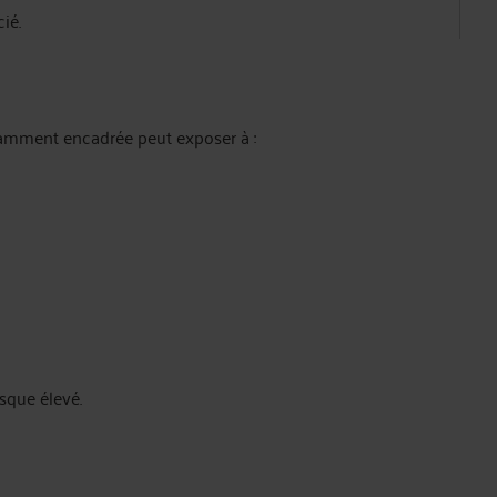
ié.
isamment encadrée peut exposer à :
isque élevé.