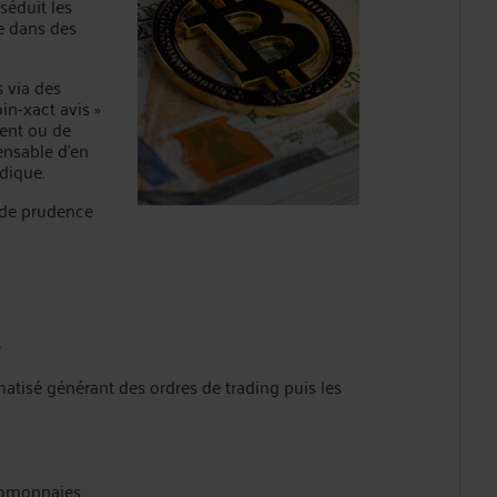
séduit les
e dans des
s via des
in-xact avis »
gent ou de
pensable d’en
dique.
s de prudence
r
atisé générant des ordres de trading puis les
tomonnaies,