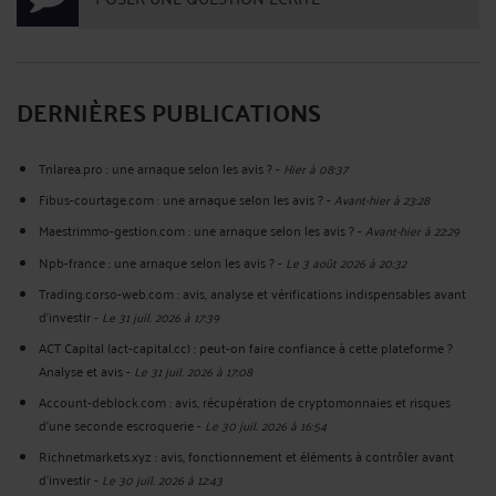
DERNIÈRES PUBLICATIONS
Tnlarea.pro : une arnaque selon les avis ?
-
Hier à 08:37
Fibus-courtage.com : une arnaque selon les avis ?
-
Avant-hier à 23:28
Maestrimmo-gestion.com : une arnaque selon les avis ?
-
Avant-hier à 22:29
Npb-france : une arnaque selon les avis ?
-
Le 3 août 2026 à 20:32
Trading.corso-web.com : avis, analyse et vérifications indispensables avant
d'investir
-
Le 31 juil. 2026 à 17:39
ACT Capital (act-capital.cc) : peut-on faire confiance à cette plateforme ?
Analyse et avis
-
Le 31 juil. 2026 à 17:08
Account-deblock.com : avis, récupération de cryptomonnaies et risques
d'une seconde escroquerie
-
Le 30 juil. 2026 à 16:54
Richnetmarkets.xyz : avis, fonctionnement et éléments à contrôler avant
d’investir
-
Le 30 juil. 2026 à 12:43