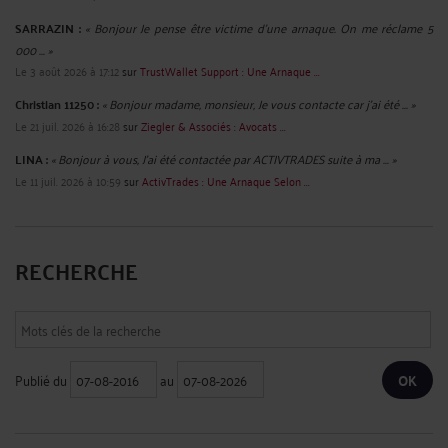
SARRAZIN :
« Bonjour Je pense être victime d'une arnaque. On me réclame 5
000 ... »
Le 3 août 2026 à 17:12
sur
TrustWallet Support : Une Arnaque ...
Christian 11250 :
« Bonjour madame, monsieur, Je vous contacte car j'ai été ... »
Le 21 juil. 2026 à 16:28
sur
Ziegler & Associés : Avocats ...
LINA :
« Bonjour à vous, J'ai été contactée par ACTIVTRADES suite à ma ... »
Le 11 juil. 2026 à 10:59
sur
ActivTrades : Une Arnaque Selon ...
RECHERCHE
Publié du
au