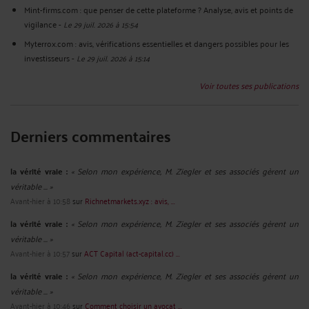
Mint-firms.com : que penser de cette plateforme ? Analyse, avis et points de
vigilance
-
Le 29 juil. 2026 à 15:54
Myterrox.com : avis, vérifications essentielles et dangers possibles pour les
investisseurs
-
Le 29 juil. 2026 à 15:14
Voir toutes ses publications
Derniers commentaires
la vérité vraie :
« Selon mon expérience, M. Ziegler et ses associés gèrent un
véritable ... »
Avant-hier à 10:58
sur
Richnetmarkets.xyz : avis, ...
la vérité vraie :
« Selon mon expérience, M. Ziegler et ses associés gèrent un
véritable ... »
Avant-hier à 10:57
sur
ACT Capital (act-capital.cc) ...
la vérité vraie :
« Selon mon expérience, M. Ziegler et ses associés gèrent un
véritable ... »
Avant-hier à 10:46
sur
Comment choisir un avocat ...