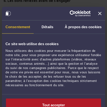
6. Les bons réflexes avant de s’engager
Avant toute interaction avec un service comme IrisFrench, il
est recommandé de :
vérifier l’identité et l’existence légale de l’entité
Consentement
Détails
À propos des cookies
contrôler une éventuelle immatriculation officielle
analyser les conditions générales d’utilisation
Ce site web utilise des cookies
consulter des avis sur des sources indépendantes
Nous utilisons des cookies pour mesurer la fréquentation de
notre site, pour vous proposer une expérience utilisateur fondée
sur l’interactivité avec d’autres plateformes (vidéos, réseaux
éviter tout investissement précipité
sociaux, contenus animés…) ainsi que la gestion et l’analyse
du suivi de nos campagnes publicitaires. Parce que le respect
refuser toute promesse de rendement garanti
de votre vie privée est essentiel pour nous, nous vous laissons
le choix de les accepter, de les refuser tous ou de les
privilégier des acteurs encadrés juridiquement
paramétrer, à l’exception des cookies techniques strictement
nécessaires au fonctionnement du site.
Ces précautions permettent d’éviter une grande partie des
situations frauduleuses.
Tout accepter