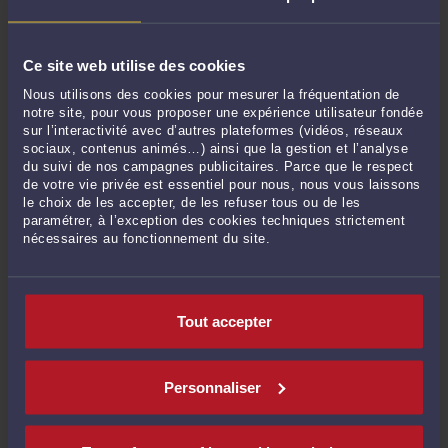
autorités compétentes
refuser toute sollicitation financière non demandée
analyser avec prudence toute promesse de rendement
Ce site web utilise des cookies
élevé
Nous utilisons des cookies pour mesurer la fréquentation de
ne pas transmettre de documents personnels sans
notre site, pour vous proposer une expérience utilisateur fondée
sur l’interactivité avec d’autres plateformes (vidéos, réseaux
vérification
sociaux, contenus animés…) ainsi que la gestion et l’analyse
croiser les informations à partir de sources fiables
du suivi de nos campagnes publicitaires. Parce que le respect
de votre vie privée est essentiel pour nous, nous vous laissons
le choix de les accepter, de les refuser tous ou de les
La prudence reste essentielle face à ce type de situation.
paramétrer, à l’exception des cookies techniques strictement
nécessaires au fonctionnement du site.
7. FAQ – Réponses aux interrogations fréquentes
Groupecogac est-il fiable ?
Les éléments disponibles
Tout accepter
incitent à une grande vigilance, en raison du manque de
transparence et des signaux d’alerte identifiés.
Peut-on faire confiance aux placements proposés ?
Les
Personnaliser
offres promettant des rendements élevés et garantis doivent
être considérées comme suspectes.