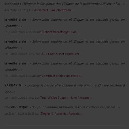
Stephane :
« Bonjour Je fais partie des victimes de la plateforme Arbismart J ai ... »
Avant-hier à 17:13
sur
Arbismart : une plateforme ...
la vérité vraie :
« Selon mon expérience, M. Ziegler et ses associés gèrent un
véritable ... »
Le 5 août 2026 à 10:58
sur
Richnetmarkets.xyz : avis, ...
la vérité vraie :
« Selon mon expérience, M. Ziegler et ses associés gèrent un
véritable ... »
Le 5 août 2026 à 10:57
sur
ACT Capital (act-capital.cc) ...
la vérité vraie :
« Selon mon expérience, M. Ziegler et ses associés gèrent un
véritable ... »
Le 5 août 2026 à 10:46
sur
Comment choisir un avocat ...
SARRAZIN :
« Bonjour Je pense être victime d'une arnaque. On me réclame 5
000 ... »
Le 3 août 2026 à 17:12
sur
TrustWallet Support : Une Arnaque ...
Christian 11250 :
« Bonjour madame, monsieur, Je vous contacte car j'ai été ... »
Le 21 juil. 2026 à 16:28
sur
Ziegler & Associés : Avocats ...