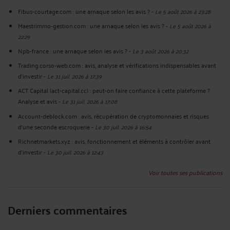
Fibus-courtage.com : une arnaque selon les avis ?
-
Le 5 août 2026 à 23:28
Maestrimmo-gestion.com : une arnaque selon les avis ?
-
Le 5 août 2026 à
22:29
Npb-france : une arnaque selon les avis ?
-
Le 3 août 2026 à 20:32
Trading.corso-web.com : avis, analyse et vérifications indispensables avant
d'investir
-
Le 31 juil. 2026 à 17:39
ACT Capital (act-capital.cc) : peut-on faire confiance à cette plateforme ?
Analyse et avis
-
Le 31 juil. 2026 à 17:08
Account-deblock.com : avis, récupération de cryptomonnaies et risques
d'une seconde escroquerie
-
Le 30 juil. 2026 à 16:54
Richnetmarkets.xyz : avis, fonctionnement et éléments à contrôler avant
d’investir
-
Le 30 juil. 2026 à 12:43
Voir toutes ses publications
Derniers commentaires