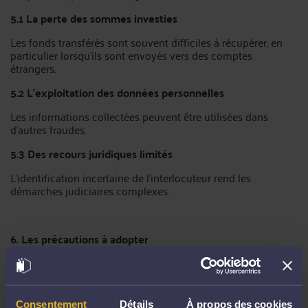
5.1 La perte des sommes investies
Les fonds transférés sont souvent difficiles à récupérer, en
particulier lorsqu’ils sont envoyés vers des comptes
étrangers.
5.2 L’exploitation des données personnelles
Les informations collectées peuvent être utilisées dans
d’autres fraudes.
5.3 Des recours juridiques limités
L’identification incertaine de l’interlocuteur rend les
démarches judiciaires complexes.
6. Les précautions à adopter
Afin de se protéger, il est recommandé de :
vérifier systématiquement les autorisations auprès des
Consentement
Détails
À propos des cookies