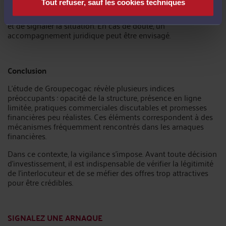
Tout refuser, sauf les cookies techniques
Comment réagir en cas de démarchage ?
Il est conseillé de
ne pas donner suite, de ne transmettre aucune information
et de signaler la situation. En cas de doute, un
accompagnement juridique peut être envisagé.
Conclusion
L’étude de Groupecogac révèle plusieurs indices
préoccupants : opacité de la structure, présence en ligne
limitée, pratiques commerciales discutables et promesses
financières peu réalistes. Ces éléments correspondent à des
mécanismes fréquemment rencontrés dans les arnaques
financières.
Dans ce contexte, la vigilance s’impose. Avant toute décision
d’investissement, il est indispensable de vérifier la légitimité
de l’interlocuteur et de se méfier des offres trop attractives
pour être crédibles.
SIGNALEZ UNE ARNAQUE