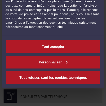
sur l’interactivité avec d’autres plateformes (vidéos, réseaux
sociaux, contenus animés…) ainsi que la gestion et l’analyse
Assurance dommages-ouvrage : les sanctions du Code des assurances excluent
du suivi de nos campagnes publicitaires. Parce que le respect
la responsabilité contractuelle de droit commun (Civ. 3e, 28 mai 2026, n° 24-
de votre vie privée est essentiel pour nous, nous vous laissons
10.463) Le régime DO en bref L'assurance dommages-ouvrage (art. L. 242-1 C.
le choix de les accepter, de les refuser tous ou de les
assur.) est une assurance obligatoire qui préfinance, sans recherche préalable
paramétrer, à l’exception des cookies techniques strictement
des responsabilités, ...
Lire la suite >
nécessaires au fonctionnement du site.
CONTACTER ME LADOUCE
Tout accepter
PRENDRE RDV EN CABINET
Personnaliser
Tout refuser, sauf les cookies techniques
CONSULTER PAR VIDÉO
CONSULTER PAR TÉLÉPHONE