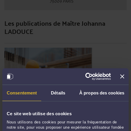
75009 PARIS
Les publications de Maître Johanna
LADOUCE
Consentement
Détails
À propos des cookies
ASSURANCE DOMMAGES-OUVRAGE : LES SANCTIONS DU CODE
DES ASSURANCES EXCLUENT LA RESPONSABILITÉ
Ce site web utilise des cookies
CONTRACTUELLE DE DROIT COMMUN (CIV. 3E, 28 MAI 2026, N° 24-
10.463)
Nous utilisons des cookies pour mesurer la fréquentation de
Par
Johanna LADOUCE
le 05/06/2026
notre site, pour vous proposer une expérience utilisateur fondée