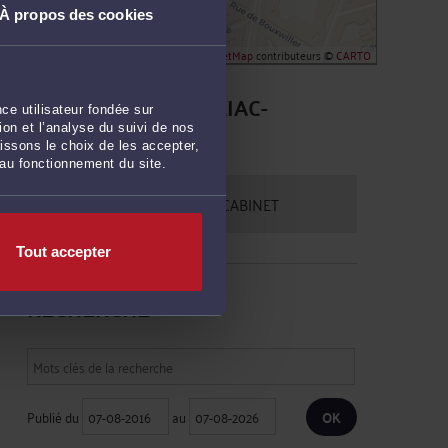
À propos des cookies
Leaflet
| ©
OpenStreetMap
contributeurs ©
CARTO
CONTACTER ME JULIAC-
ce utilisateur fondée sur
DEGRELLE
on et l’analyse du suivi de nos
issons le choix de les accepter,
 au fonctionnement du site.
PRENDRE RDV EN CABINET
Tout accepter
RECHERCHE
Publié du
au