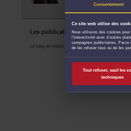
Adresse :
7 Rue de Sarrebou
Consentement
Ce site web utilise des cook
Les publications de Maître Lisa J
Nous utilisons des cookies pour 
l’interactivité avec d’autres pl
campagnes publicitaires. Parce q
Le blog de Maître Lisa JULIAC-DEGRELLE ne contie
de les refuser tous ou de les pa
Tout refuser, sauf les c
techniques