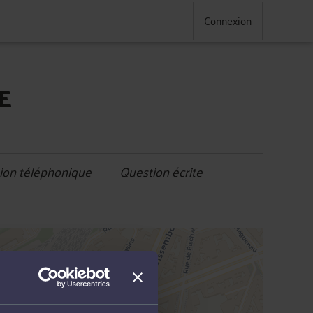
Connexion
E
ion téléphonique
Question écrite