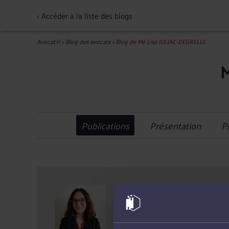
<
Accéder à la liste des blogs
Avocat.fr
>
Blog des avocats
>
Blog de Me Lisa JULIAC-DEGRELLE
Publications
Présentation
P
Compétences :
Urbanisme, Fon
Barreau :
Strasbourg