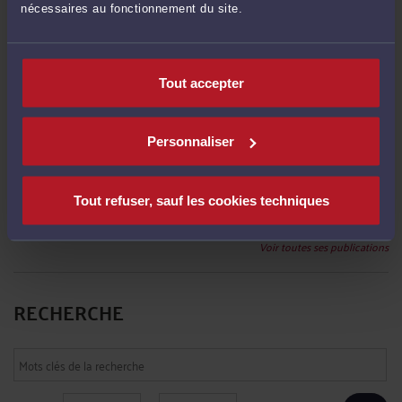
nécessaires au fonctionnement du site.
POSER UNE QUESTION ÉCRITE
Tout accepter
DERNIÈRES PUBLICATIONS
Personnaliser
Le CDD et le contrat de mission suivis d'une proposition de CDI
-
Le 30 oct.
2024 à 12:10
Tout refuser, sauf les cookies techniques
L'indemnisation du préjudice du salarié
-
Le 4 févr. 2020 à 15:13
Voir toutes ses publications
RECHERCHE