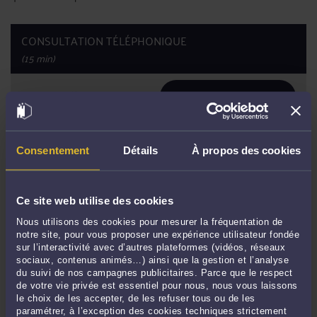
CONSULTATION TÉLÉPHONIQUE
(15 min)
ttc
35
€
DEMANDER UN RAPPEL
Afficher les disponibilités
Consentement
Détails
À propos des cookies
CONTACTER ME GOUTAILLER
Ce site web utilise des cookies
Nous utilisons des cookies pour mesurer la fréquentation de
CONSULTER PAR VIDÉO
notre site, pour vous proposer une expérience utilisateur fondée
sur l’interactivité avec d’autres plateformes (vidéos, réseaux
sociaux, contenus animés…) ainsi que la gestion et l’analyse
du suivi de nos campagnes publicitaires. Parce que le respect
CONSULTER PAR TÉLÉPHONE
de votre vie privée est essentiel pour nous, nous vous laissons
le choix de les accepter, de les refuser tous ou de les
paramétrer, à l’exception des cookies techniques strictement