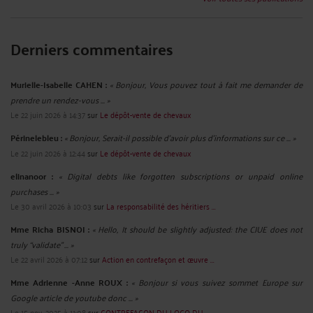
Derniers commentaires
Murielle-Isabelle CAHEN :
« Bonjour, Vous pouvez tout à fait me demander de
prendre un rendez-vous ... »
Le 22 juin 2026 à 14:37
sur
Le dépôt-vente de chevaux
Périnelebleu :
« Bonjour, Serait-il possible d'avoir plus d'informations sur ce ... »
Le 22 juin 2026 à 12:44
sur
Le dépôt-vente de chevaux
elinanoor :
« Digital debts like forgotten subscriptions or unpaid online
purchases ... »
Le 30 avril 2026 à 10:03
sur
La responsabilité des héritiers ...
Mme Richa BISNOI :
« Hello, It should be slightly adjusted: the CJUE does not
truly “validate” ... »
Le 22 avril 2026 à 07:12
sur
Action en contrefaçon et œuvre ...
Mme Adrienne -Anne ROUX :
« Bonjour si vous suivez sommet Europe sur
Google article de youtube donc ... »
Le 15 nov. 2025 à 11:08
sur
CONTREFAÇON DU LOGO DU ...