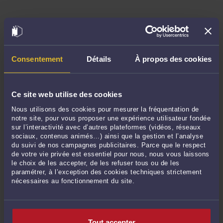
En ce qui concerne l’insanité d’esprit du jour de l’acte
contesté, l’auteur de l’acte pouvant cependant prouver que la
prescription a été suspendue en raison d’une impossibilité
d’agir
.
Consentement
Détails
À propos des cookies
L’exception de nullité est imprescriptible
Ce site web utilise des cookies
Nous utilisons des cookies pour mesurer la fréquentation de
notre site, pour vous proposer une expérience utilisateur fondée
Une défense au fond imprescriptible
sur l’interactivité avec d’autres plateformes (vidéos, réseaux
sociaux, contenus animés…) ainsi que la gestion et l’analyse
du suivi de nos campagnes publicitaires. Parce que le respect
de votre vie privée est essentiel pour nous, nous vous laissons
Selon l’article 1185 du Code civil, l'exception de nullité ne se
le choix de les accepter, de les refuser tous ou de les
prescrit pas si elle se rapporte à un contrat qui n'a reçu
paramétrer, à l’exception des cookies techniques strictement
nécessaires au fonctionnement du site.
aucune exécution.
Pour la Cour de cassation, Est perpétuelle l’exception de
nullité opposée à la demande en nullité d’un testament”
.
Tout accepter