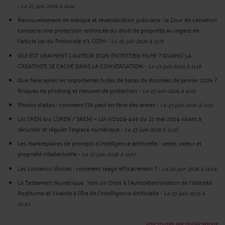
-
Le 23 juin 2026 à 11:24
Renouvellement de marque et revendication judiciaire : la Cour de cassation
consacre une protection renforcée du droit de propriété au regard de
l’article 1er du Protocole n°1 CEDH
-
Le 23 juin 2026 à 11:21
QUI EST VRAIMENT L’AUTEUR D’UN ENTRETIEN FILME ? QUAND LA
CREATIVITE SE CACHE DANS LA CONVERSATION
-
Le 23 juin 2026 à 11:18
Que faire après les importantes fuites de bases de données de janvier 2026 ?
Risques de phishing et mesures de protection
-
Le 23 juin 2026 à 11:15
Photos d’ados : comment l’IA peut en faire des armes
-
Le 23 juin 2026 à 11:13
Loi SREN (ou LSREN / SREN) — Loi n°2024-449 du 21 mai 2024 visant à
sécuriser et réguler l’espace numérique
-
Le 23 juin 2026 à 11:10
Les marketplaces de prompts d’intelligence artificielle : vente, valeur et
propriété intellectuelle
-
Le 23 juin 2026 à 11:07
Les contenus illicites : comment réagir efficacement ?
-
Le 23 juin 2026 à 11:04
Le Testament Numérique : Vers un Droit à l'Autodétermination de l'Identité
Posthume et Vivante à l'Ère de l'Intelligence Artificielle
-
Le 23 juin 2026 à
10:53
Voir toutes ses publications