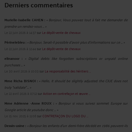
Derniers commentaires
Murielle-Isabelle CAHEN :
« Bonjour, Vous pouvez tout à fait me demander de
prendre un rendez-vous ... »
Le 22 juin 2026 à 14:37
sur
Le dépôt-vente de chevaux
Périnelebleu :
« Bonjour, Serait-il possible d'avoir plus d'informations sur ce ... »
Le 22 juin 2026 à 12:44
sur
Le dépôt-vente de chevaux
elinanoor :
« Digital debts like forgotten subscriptions or unpaid online
purchases ... »
Le 30 avril 2026 à 10:03
sur
La responsabilité des héritiers ...
Mme Richa BISNOI :
« Hello, It should be slightly adjusted: the CJUE does not
truly “validate” ... »
Le 22 avril 2026 à 07:12
sur
Action en contrefaçon et œuvre ...
Mme Adrienne -Anne ROUX :
« Bonjour si vous suivez sommet Europe sur
Google article de youtube donc ... »
Le 15 nov. 2025 à 11:08
sur
CONTREFAÇON DU LOGO DU ...
Dessin-usine :
« Bonjour les enfants d'un demi-frère décédé en 1986 peuvent-ils
... »