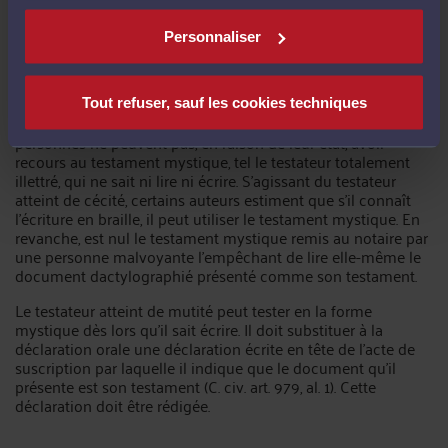
Personnaliser
Personnes ne pouvant pas recourir au testament
mystique
Tout refuser, sauf les cookies techniques
Il résulte des exigences de forme requises que certaines
personnes ne peuvent pas, en raison de leur état, avoir
recours au testament mystique, tel le testateur totalement
illettré, qui ne sait ni lire ni écrire. S'agissant du testateur
atteint de cécité, certains auteurs estiment que s'il connaît
l'écriture en braille, il peut utiliser le testament mystique. En
revanche, est nul le testament mystique remis au notaire par
une personne malvoyante l'empêchant de lire elle-même le
document dactylographié présenté comme son testament.
Le testateur atteint de mutité peut tester en la forme
mystique dès lors qu'il sait écrire. Il doit substituer à la
déclaration orale une déclaration écrite en tête de l'acte de
suscription par laquelle il indique que le document qu'il
présente est son testament (C. civ. art. 979, al. 1). Cette
déclaration doit être rédigée.