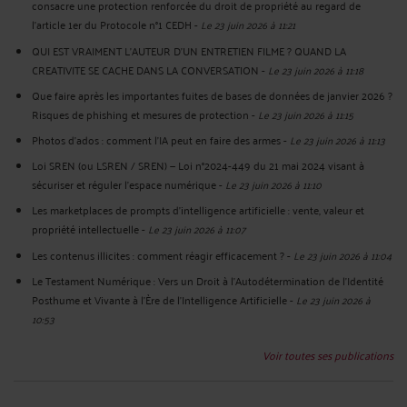
consacre une protection renforcée du droit de propriété au regard de
l’article 1er du Protocole n°1 CEDH
-
Le 23 juin 2026 à 11:21
QUI EST VRAIMENT L’AUTEUR D’UN ENTRETIEN FILME ? QUAND LA
CREATIVITE SE CACHE DANS LA CONVERSATION
-
Le 23 juin 2026 à 11:18
Que faire après les importantes fuites de bases de données de janvier 2026 ?
Risques de phishing et mesures de protection
-
Le 23 juin 2026 à 11:15
Photos d’ados : comment l’IA peut en faire des armes
-
Le 23 juin 2026 à 11:13
Loi SREN (ou LSREN / SREN) — Loi n°2024-449 du 21 mai 2024 visant à
sécuriser et réguler l’espace numérique
-
Le 23 juin 2026 à 11:10
Les marketplaces de prompts d’intelligence artificielle : vente, valeur et
propriété intellectuelle
-
Le 23 juin 2026 à 11:07
Les contenus illicites : comment réagir efficacement ?
-
Le 23 juin 2026 à 11:04
Le Testament Numérique : Vers un Droit à l'Autodétermination de l'Identité
Posthume et Vivante à l'Ère de l'Intelligence Artificielle
-
Le 23 juin 2026 à
10:53
Voir toutes ses publications