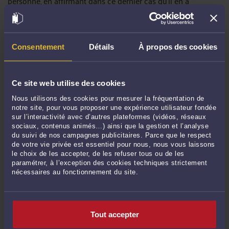
personne, en affirmant dans ce dernier cas qu'il en a
personnellement vérifié la teneur. Il doit indiquer le mode
d'écriture employé : manuelle ou mécanique (C. civ. art. 976,
al. 2).
Le notaire
dresse alors en brevet un acte dit « de suscription
Consentement
Détails
À propos des cookies
», soit sur la feuille exprimant les dernières volontés du
testateur, soit sur l'enveloppe qui la contient. Il doit y énoncer
diverses mentions, telles que la date et le lieu de la
Ce site web utilise des cookies
présentation, la description du pli, les déclarations du
testateur. Cet acte est ensuite signé par le testateur, les
Nous utilisons des cookies pour mesurer la fréquentation de
témoins et le notaire. Si le testateur est dans l'impossibilité
notre site, pour vous proposer une expérience utilisateur fondée
de signer, le notaire fait mention dans l'acte de sa déclaration
sur l’interactivité avec d’autres plateformes (vidéos, réseaux
et du motif qu'il en a donné (C. civ. art. 976). Les témoins
sociaux, contenus animés…) ainsi que la gestion et l’analyse
doivent remplir les conditions prévues à l'article 980 du
du suivi de nos campagnes publicitaires. Parce que le respect
Code civil (exposées n° 15515), mais les exclusions visées à
de votre vie privée est essentiel pour nous, nous vous laissons
l'article 975 du même Code (ne pas être légataires ni parents
le choix de les accepter, de les refuser tous ou de les
ou alliés jusqu'au 4e degré inclusivement avec le testateur)
paramétrer, à l’exception des cookies techniques strictement
ne s'appliquent pas ici, car les dispositions testamentaires ne
nécessaires au fonctionnement du site.
sont pas portées à la connaissance des témoins.
Tout accepter