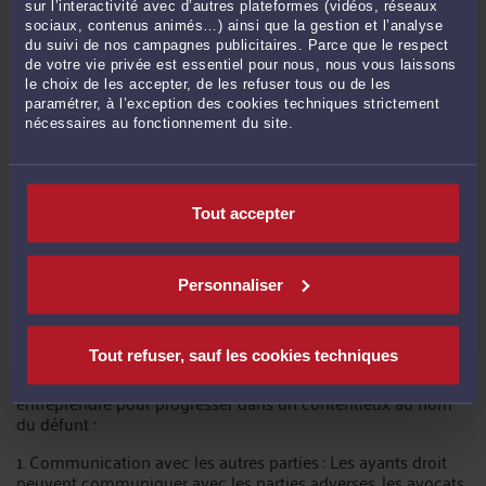
6. Suivre les règles de représentation : Les ayants droit
sur l’interactivité avec d’autres plateformes (vidéos, réseaux
doivent agir conformément aux règles de représentation
sociaux, contenus animés…) ainsi que la gestion et l’analyse
légale en vigueur dans le système judiciaire pour être
du suivi de nos campagnes publicitaires. Parce que le respect
légalement autorisés à agir au nom du défunt.
de votre vie privée est essentiel pour nous, nous vous laissons
le choix de les accepter, de les refuser tous ou de les
En respectant ces démarches et ces procédures légales, les
paramétrer, à l’exception des cookies techniques strictement
ayants droit pourront agir efficacement au nom du défunt
nécessaires au fonctionnement du site.
dans un contentieux qui s'éternise tout en garantissant le
respect des règles juridiques en vigueur.
Tout accepter
B- Les moyens pour les ayants droit de faire avancer le
contentieux
Personnaliser
Pour agir au nom d'un défunt dans un contentieux qui
s'éternise, les ayants droit disposent de différents moyens
pour faire avancer le dossier.
Tout refuser, sauf les cookies techniques
Voici quelques actions que les ayants droit peuvent
entreprendre pour progresser dans un contentieux au nom
du défunt :
1. Communication avec les autres parties : Les ayants droit
peuvent communiquer avec les parties adverses, les avocats