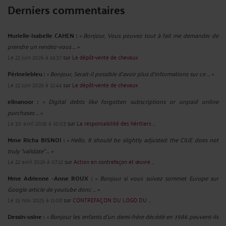
Derniers commentaires
Murielle-Isabelle CAHEN :
« Bonjour, Vous pouvez tout à fait me demander de
prendre un rendez-vous ... »
Le 22 juin 2026 à 14:37
sur
Le dépôt-vente de chevaux
Périnelebleu :
« Bonjour, Serait-il possible d'avoir plus d'informations sur ce ... »
Le 22 juin 2026 à 12:44
sur
Le dépôt-vente de chevaux
elinanoor :
« Digital debts like forgotten subscriptions or unpaid online
purchases ... »
Le 30 avril 2026 à 10:03
sur
La responsabilité des héritiers ...
Mme Richa BISNOI :
« Hello, It should be slightly adjusted: the CJUE does not
truly “validate” ... »
Le 22 avril 2026 à 07:12
sur
Action en contrefaçon et œuvre ...
Mme Adrienne -Anne ROUX :
« Bonjour si vous suivez sommet Europe sur
Google article de youtube donc ... »
Le 15 nov. 2025 à 11:08
sur
CONTREFAÇON DU LOGO DU ...
Dessin-usine :
« Bonjour les enfants d'un demi-frère décédé en 1986 peuvent-ils