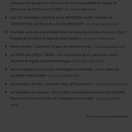
consacre une protection renforcée du droit de propriété au regard de
l’article 1er du Protocole n°1 CEDH
-
Le 23 juin 2026 à 11:21
QUI EST VRAIMENT L’AUTEUR D’UN ENTRETIEN FILME ? QUAND LA
CREATIVITE SE CACHE DANS LA CONVERSATION
-
Le 23 juin 2026 à 11:18
Que faire après les importantes fuites de bases de données de janvier 2026 ?
Risques de phishing et mesures de protection
-
Le 23 juin 2026 à 11:15
Photos d’ados : comment l’IA peut en faire des armes
-
Le 23 juin 2026 à 11:13
Loi SREN (ou LSREN / SREN) — Loi n°2024-449 du 21 mai 2024 visant à
sécuriser et réguler l’espace numérique
-
Le 23 juin 2026 à 11:10
Les marketplaces de prompts d’intelligence artificielle : vente, valeur et
propriété intellectuelle
-
Le 23 juin 2026 à 11:07
Les contenus illicites : comment réagir efficacement ?
-
Le 23 juin 2026 à 11:04
Le Testament Numérique : Vers un Droit à l'Autodétermination de l'Identité
Posthume et Vivante à l'Ère de l'Intelligence Artificielle
-
Le 23 juin 2026 à
10:53
Voir toutes ses publications