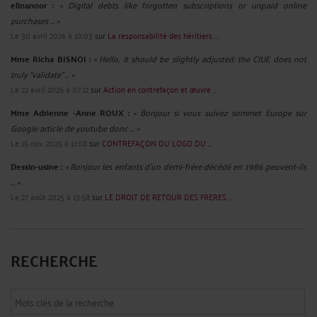
elinanoor :
« Digital debts like forgotten subscriptions or unpaid online
purchases ... »
Le 30 avril 2026 à 10:03
sur
La responsabilité des héritiers ...
Mme Richa BISNOI :
« Hello, It should be slightly adjusted: the CJUE does not
truly “validate” ... »
Le 22 avril 2026 à 07:12
sur
Action en contrefaçon et œuvre ...
Mme Adrienne -Anne ROUX :
« Bonjour si vous suivez sommet Europe sur
Google article de youtube donc ... »
Le 15 nov. 2025 à 11:08
sur
CONTREFAÇON DU LOGO DU ...
Dessin-usine :
« Bonjour les enfants d'un demi-frère décédé en 1986 peuvent-ils
... »
Le 27 août 2025 à 13:58
sur
LE DROIT DE RETOUR DES FRERES ...
RECHERCHE