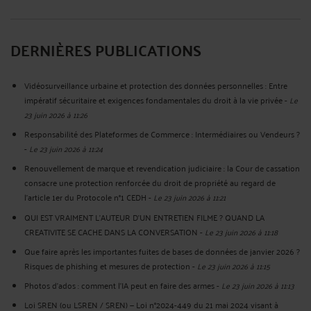
DERNIÈRES PUBLICATIONS
Vidéosurveillance urbaine et protection des données personnelles : Entre
impératif sécuritaire et exigences fondamentales du droit à la vie privée
-
Le
23 juin 2026 à 11:26
Responsabilité des Plateformes de Commerce : Intermédiaires ou Vendeurs ?
-
Le 23 juin 2026 à 11:24
Renouvellement de marque et revendication judiciaire : la Cour de cassation
consacre une protection renforcée du droit de propriété au regard de
l’article 1er du Protocole n°1 CEDH
-
Le 23 juin 2026 à 11:21
QUI EST VRAIMENT L’AUTEUR D’UN ENTRETIEN FILME ? QUAND LA
CREATIVITE SE CACHE DANS LA CONVERSATION
-
Le 23 juin 2026 à 11:18
Que faire après les importantes fuites de bases de données de janvier 2026 ?
Risques de phishing et mesures de protection
-
Le 23 juin 2026 à 11:15
Photos d’ados : comment l’IA peut en faire des armes
-
Le 23 juin 2026 à 11:13
Loi SREN (ou LSREN / SREN) — Loi n°2024-449 du 21 mai 2024 visant à