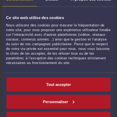
qu’une fois le délai de deux mois expirés, la renonciation
devient impossible, même en l’absence de jugement définitif.
Cette solution, bien que sévère, évite une insécurité juridique
: les créanciers doivent pouvoir se fier à l’absence de réaction
Ce site web utilise des cookies
de l’héritier pour engager des poursuites.
Nous utilisons des cookies pour mesurer la fréquentation de
Toutefois, cet encadrement n’est pas absolu. L’article 772
notre site, pour vous proposer une expérience utilisateur fondée
prévoit une exception : l’héritier peut solliciter un délai
sur l’interactivité avec d’autres plateformes (vidéos, réseaux
supplémentaire auprès du juge s’il justifie de motifs sérieux
sociaux, contenus animés…) ainsi que la gestion et l’analyse
(par exemple, un inventaire complexe ou un litige sur l’actif).
du suivi de nos campagnes publicitaires. Parce que le respect
de votre vie privée est essentiel pour nous, nous vous laissons
Dans l’affaire des consorts [L], aucun tel recours n’a été
le choix de les accepter, de les refuser tous ou de les
exercé, ce qui a rendu leur renonciation tardive irrecevable.
paramétrer, à l’exception des cookies techniques strictement
La Cour souligne ainsi que les héritiers doivent anticiper les
nécessaires au fonctionnement du site.
risques de l’inaction, sous peine d’en assumer les
conséquences patrimoniales.
L’arrêt de la Cour de cassation du 5 février 2025 consacre
Tout accepter
une vision pragmatique du droit des successions, où
l’équilibre entre les intérêts des héritiers et des créanciers
penche en faveur de ces derniers. En érigeant l’inaction en
acceptation pure et simple, le législateur et la jurisprudence
Personnaliser
sanctionnent non seulement la négligence, mais protègent
aussi l’effectivité des recours des créanciers.