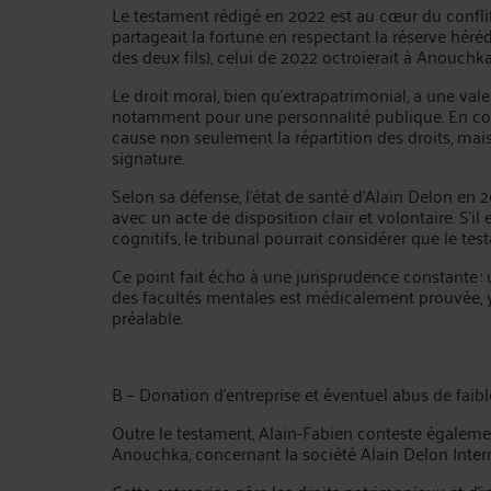
Le testament rédigé en 2022 est au cœur du confli
partageait la fortune en respectant la réserve hé
des deux fils), celui de 2022 octroierait à Anouchka
Le droit moral, bien qu’extrapatrimonial, a une v
notamment pour une personnalité publique. En con
cause non seulement la répartition des droits, mai
signature.
Selon sa défense, l’état de santé d’Alain Delon en 
avec un acte de disposition clair et volontaire. S’il
cognitifs, le tribunal pourrait considérer que le t
Ce point fait écho à une jurisprudence constante : 
des facultés mentales est médicalement prouvée, y
préalable.
B – Donation d’entreprise et éventuel abus de faib
Outre le testament, Alain-Fabien conteste égalem
Anouchka, concernant la société Alain Delon Intern