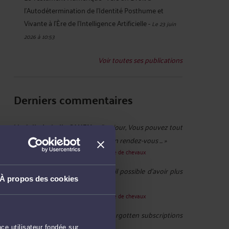
l'Autodétermination de l'Identité Posthume et
Vivante à l'Ère de l'Intelligence Artificielle
-
Le 23 juin
2026 à 10:53
Voir toutes ses publications
Derniers commentaires
Murielle-Isabelle CAHEN :
« Bonjour, Vous pouvez tout
à fait me demander de prendre un rendez-vous ... »
Le 22 juin 2026 à 14:37
sur
Le dépôt-vente de chevaux
Périnelebleu :
« Bonjour, Serait-il possible d'avoir plus
À propos des cookies
d'informations sur ce ... »
Le 22 juin 2026 à 12:44
sur
Le dépôt-vente de chevaux
elinanoor :
« Digital debts like forgotten subscriptions
or unpaid online purchases ... »
ce utilisateur fondée sur