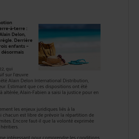
motion
erre-à-terre :
Alain Delon,
règle. Derrière
rois enfants –
t désormais
2, qui
if sur l’œuvre
été Alain Delon International Distribution,
teur. Estimant que ces dispositions ont été
à altérée, Alain-Fabien a saisi la justice pour en
tement les enjeux juridiques liés à la
i chacun est libre de prévoir la répartition de
imites. Encore faut-il que la volonté exprimée
héritiers.
isme intéressant pour comprendre les conditions