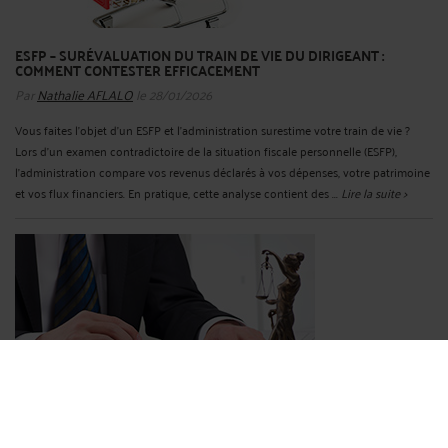
ESFP – SURÉVALUATION DU TRAIN DE VIE DU DIRIGEANT :
COMMENT CONTESTER EFFICACEMENT
Par
Nathalie AFLALO
le 28/01/2026
Vous faites l’objet d’un ESFP et l’administration surestime votre train de vie ?
Lors d’un examen contradictoire de la situation fiscale personnelle (ESFP),
l’administration compare vos revenus déclarés à vos dépenses, votre patrimoine
et vos flux financiers. En pratique, cette analyse contient des ...
Lire la suite >
CAS PRATIQUE : DIRIGEANT CAUTION SOLIDAIRE POURSUIVI PAR