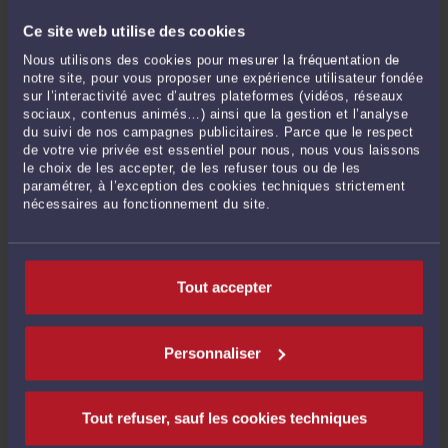
DÉFENSE
Par
Nathalie AFLALO
le 04/03/2026 - 1 commentaire
Ce site web utilise des cookies
Nous utilisons des cookies pour mesurer la fréquentation de
La fraude fiscale constitue aujourd’hui l’un des contentieux les plus sensibles du
notre site, pour vous proposer une expérience utilisateur fondée
droit fiscal. Un contrôle fiscal peut, dans certaines situations, conduire à
sur l’interactivité avec d’autres plateformes (vidéos, réseaux
l’ouverture d’une enquête pénale pour fraude fiscale. Cette évolution expose le
sociaux, contenus animés…) ainsi que la gestion et l’analyse
contribuable ou le dirigeant d’entreprise à des ...
Lire la suite >
du suivi de nos campagnes publicitaires. Parce que le respect
de votre vie privée est essentiel pour nous, nous vous laissons
le choix de les accepter, de les refuser tous ou de les
paramétrer, à l’exception des cookies techniques strictement
nécessaires au fonctionnement du site.
Tout accepter
Personnaliser
GUIDE FISCAL PRATIQUE – LES TYPES DE CONTRÔLES FISCAUX ET
LEURS GARANTIES
Par
Nathalie AFLALO
le 28/01/2026
Tout refuser, sauf les cookies techniques