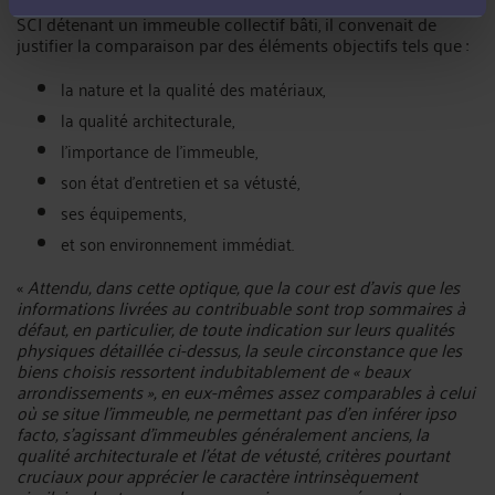
précisé que, pour évaluer la valeur des parts sociales d’une
SCI détenant un immeuble collectif bâti, il convenait de
justifier la comparaison par des éléments objectifs tels que :
la nature et la qualité des matériaux,
la qualité architecturale,
l’importance de l’immeuble,
son état d’entretien et sa vétusté,
ses équipements,
et son environnement immédiat.
«
Attendu, dans cette optique, que la cour est d’avis que les
informations livrées au contribuable sont trop sommaires à
défaut, en particulier, de toute indication sur leurs qualités
physiques détaillée ci-dessus, la seule circonstance que les
biens choisis ressortent indubitablement de «
beaux
arrondissements
», en eux-mêmes assez comparables à celui
où se situe l’immeuble, ne permettant pas d’en inférer
ipso
facto
, s’agissant d’immeubles généralement anciens, la
qualité architecturale et l’état de vétusté, critères pourtant
cruciaux pour apprécier le caractère intrinsèquement