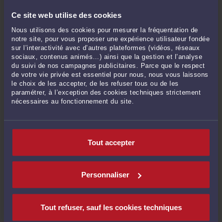
où, en raison de la singularité du bien soumis aux droits de
mutation, toute comparaison est impossible, la valeur vénale
Ce site web utilise des cookies
de ce bien doit être établie par la comparaison de cessions, à
l’époque de la mutation, de biens intrinsèquement similaires.
Nous utilisons des cookies pour mesurer la fréquentation de
notre site, pour vous proposer une expérience utilisateur fondée
Il convient donc de procéder à des comparaisons de biens
sur l’interactivité avec d’autres plateformes (vidéos, réseaux
intrinsèquement similaires en fait et en droit. Telle est la
sociaux, contenus animés…) ainsi que la gestion et l’analyse
du suivi de nos campagnes publicitaires. Parce que le respect
règle en matière d’évaluation de biens immobiliers à l’IFI.
de votre vie privée est essentiel pour nous, nous vous laissons
La difficulté réside dans ces deux termes, intrinsèquement
le choix de les accepter, de les refuser tous ou de les
paramétrer, à l’exception des cookies techniques strictement
similaires.
nécessaires au fonctionnement du site.
Les éléments de comparaison doivent être cités dans la
proposition de rectification avec toutes les précisions
nécessaires pour apprécier concrètement s’ils se rapportent
exactement à des cessions de biens intrinsèquement
Tout accepter
similaires.
C’est ainsi que la valeur vénale de biens immobiliers indivis
Personnaliser
doit être déterminée par référence à des éléments de
comparaison tirés de la cession de biens intrinsèquement
similaires et spécialement de droits immobiliers indivis.
Tout refuser, sauf les cookies techniques
La Cour d’appel de Colmar, 13 février 2015, n°13.03795 a