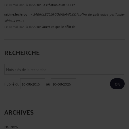
Le 10 mai 2025 à 18:55
sur
La création d’une SCI et ...
sabine.leclercq :
« SABIN.LECLERCQ@GMAIL.COM,offre de prêt entre particulier
sérieux en ... »
Le 10 mai 2025 à 18:55
sur
Qu’est-ce que le délit de ...
RECHERCHE
Publié du
au
ARCHIVES
Mai 2026