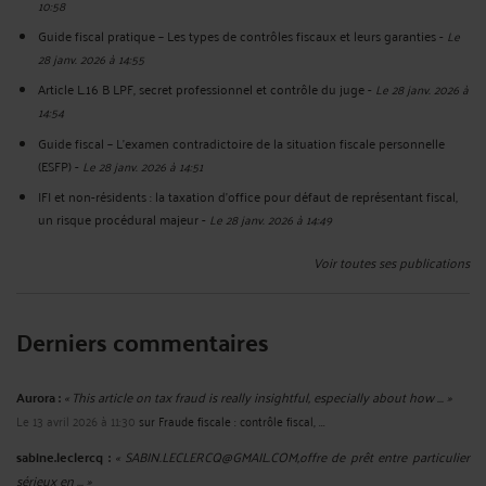
10:58
Guide fiscal pratique – Les types de contrôles fiscaux et leurs garanties
-
Le
28 janv. 2026 à 14:55
Article L.16 B LPF, secret professionnel et contrôle du juge
-
Le 28 janv. 2026 à
14:54
Guide fiscal – L’examen contradictoire de la situation fiscale personnelle
(ESFP)
-
Le 28 janv. 2026 à 14:51
IFI et non-résidents : la taxation d'office pour défaut de représentant fiscal,
un risque procédural majeur
-
Le 28 janv. 2026 à 14:49
Voir toutes ses publications
Derniers commentaires
Aurora :
« This article on tax fraud is really insightful, especially about how ... »
Le 13 avril 2026 à 11:30
sur
Fraude fiscale : contrôle fiscal, ...
sabine.leclercq :
« SABIN.LECLERCQ@GMAIL.COM,offre de prêt entre particulier
sérieux en ... »