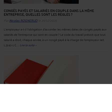
CONGÉS PAYÉS ET SALARIÉS EN COUPLE DANS LA MÊME
ENTREPRISE, QUELLES SONT LES RÈGLES ?
Par
Nicolas ROGNERUD
le 29/12/2025
L’employeur a-t-il l’obligation d’accorder les mêmes dates de congés payés aux
salariés de l’entreprise qui sont en couple ? Le code du travail prévoit que tout
salarié a droit, chaque année, à un congé payé à la charge de l’employeur (art.
L.3141-1 C. ...
Lire la suite >
PRIME DE PARTAGE DE LA VALEUR (PPV).