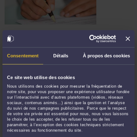
QU’EST CE QU’UNE CLAUSE DE NON CONCURRENCE EN DROIT DU
TRAVAIL ?
Par
Nicolas ROGNERUD
le 29/12/2025
L’objet de la clause de non-concurrence est d’interdire au salarié, après son
Consentement
Détails
À propos des cookies
départ de l’entreprise, d’exercer une activité professionnelle susceptible de
porter atteinte aux intérêts de son ancien employeur. Cette restriction a pour
finalité la protection de l’entreprise, de son ...
Lire la suite >
Ce site web utilise des cookies
Nous utilisons des cookies pour mesurer la fréquentation de
notre site, pour vous proposer une expérience utilisateur fondée
sur l’interactivité avec d’autres plateformes (vidéos, réseaux
sociaux, contenus animés…) ainsi que la gestion et l’analyse
du suivi de nos campagnes publicitaires. Parce que le respect
de votre vie privée est essentiel pour nous, nous vous laissons
le choix de les accepter, de les refuser tous ou de les
paramétrer, à l’exception des cookies techniques strictement
nécessaires au fonctionnement du site.