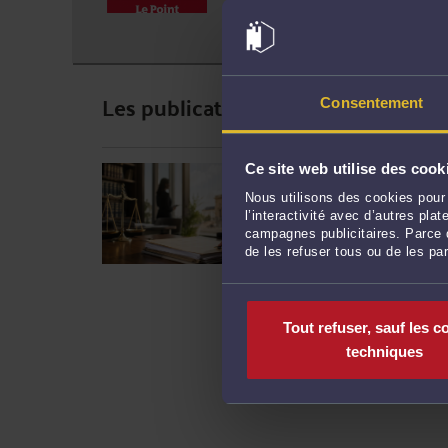
Adresse :
16 RUE OBERKAMPF 
Les publications de Maître Olivi
Consentement
LICENCIEMENT NUL AP
Ce site web utilise des cook
SALARIÉ OBTIENT SA 
APRÈS SEPT ANS DE 
Nous utilisons des cookies pour 
l’interactivité avec d’autres pl
Par
Olivier BONGRAND
le
campagnes publicitaires. Parce q
de les refuser tous ou de les pa
Un salarié ne peut pas ê
dans l’entreprise Par un 
rappelé avec force un pri
Tout refuser, sauf les c
pas être licencié parce qu’i
techniques