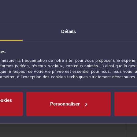
75011 PARIS
er BONGRAND
Détails
RÈS DÉNONCIATION DE PROPOS RACISTES : UN
ies
RÉINTÉGRATION ET PLUS DE 300.000 EUROS
PROCÉDURE
mesurer la fréquentation de notre site, pour vous proposer une expérien
ateformes (vidéos, réseaux sociaux, contenus animés…) ainsi que la gesti
 20/06/2026
ue le respect de votre vie privée est essentiel pour nous, nous vous la
ramétrer, à l’exception des cookies techniques strictement nécessaires
tre licencié pour avoir dénoncé des faits de racisme
arrêt rendu le 16 juin 2026, la Cour d’appel de Paris a
ncipe essentiel du droit du travail : un salarié ne peut
ookies
l a ...
Lire la suite >
Personnaliser