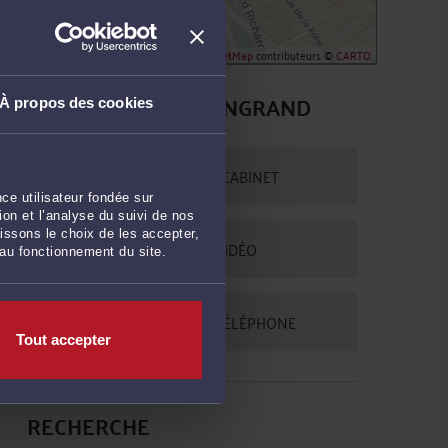
Leaflet
| ©
OpenStreetMap
contributeurs ©
CARTO
CONTACTER ME BONGRAND
À propos des cookies
PRENDRE RDV EN CABINET
ce utilisateur fondée sur
on et l’analyse du suivi de nos
issons le choix de les accepter,
CONSULTER PAR VIDÉO
 au fonctionnement du site.
CONSULTER PAR TÉLÉPHONE
Tout accepter
RECHERCHE