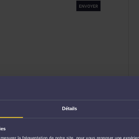
ENVOYER
Détails
ies
mesurer la fréquentation de notre site, pour vous proposer une expérien