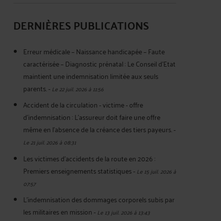
DERNIÈRES PUBLICATIONS
Erreur médicale – Naissance handicapée – Faute
caractérisée – Diagnostic prénatal : Le Conseil d'Etat
maintient une indemnisation limitée aux seuls
parents.
-
Le 22 juil. 2026 à 11:56
Accident de la circulation - victime - offre
d'indemnisation : L'assureur doit faire une offre
même en l'absence de la créance des tiers payeurs.
-
Le 21 juil. 2026 à 08:31
Les victimes d’accidents de la route en 2026 :
Premiers enseignements statistiques
-
Le 15 juil. 2026 à
07:57
L’indemnisation des dommages corporels subis par
les militaires en mission
-
Le 13 juil. 2026 à 13:43