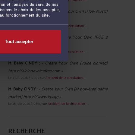
on et l’analyse du suivi de nos
M. Baby CINDY :
« Great! Create Your Own [Flow Music]
issons le choix de les accepter,
 au fonctionnement du site.
https://flowmusic.co »
Le 12 juil. 2026 à 04:14
sur
Accident de la circulation - ...
M. Baby CINDY :
« Great! Create Your Own [POE 2
Tout accepter
Builds] https://poe2builds.ai »
Le 8 juil. 2026 à 09:24
sur
Accident de la circulation - ...
M. Baby CINDY :
« Create Your Own [Voice cloning]
https://aiclonevoicefree.com »
Le 1 juil. 2026 à 05:25
sur
Accident de la circulation - ...
M. Baby CINDY :
« Create Your Own [AI powered game
market] https://www.igx.gg »
Le 16 juin 2026 à 06:07
sur
Accident de la circulation - ...
RECHERCHE