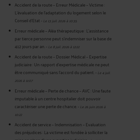
Accident de la route – Erreur Médicale – Victime :
L’évaluation de l’adaptation du logement selon le
Conseil d’Etat
-
Le 13 juil. 2026 à 10:35
Erreur médicale – Aléa thérapeutique : L’assistance
par tierce personne peut s’indemniser sur la base de
412 jours par an.
-
Le 8 juil. 2026 à 12:22
Accident de la route – Dossier Médical – Expertise
judiciaire : Un rapport d'expertise médicale ne peut
être communiqué sans l'accord du patient.
-
Le 4 juil.
2026 à 11:07
Erreur médicale – Perte de chance – AVC : Une faute
imputable à un centre hospitalier doit pouvoir
caractériser une perte de chance.
-
Le 26 juin 2026 à
10:22
Accident de service – Indemnisation – Evaluation
des préjudices : La victime est fondée à solliciter la
mise en place d’une expertise judiciaire
-