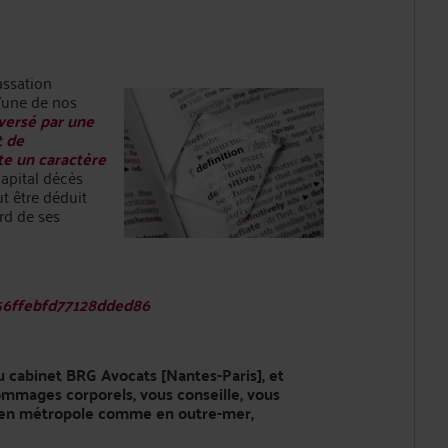
assation
'une de nos
 versé par une
t de
te un caractère
capital décès
t être déduit
rd de ses
e56ffebfd77128dded86
u cabinet BRG Avocats [Nantes-Paris], et
mmages corporels, vous conseille, vous
, en métropole comme en outre-mer,