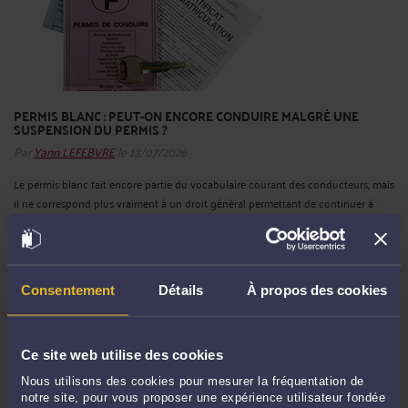
PERMIS BLANC : PEUT-ON ENCORE CONDUIRE MALGRÉ UNE
SUSPENSION DU PERMIS ?
Par
Yann LEFEBVRE
le 13/07/2026
Le permis blanc fait encore partie du vocabulaire courant des conducteurs, mais
il ne correspond plus vraiment à un droit général permettant de continuer à
conduire pour travailler. Depuis la réforme de 2003, les possibilités d’aménager
une suspension du permis ont été fortement réduites. ...
Lire la suite >
Consentement
Détails
À propos des cookies
Ce site web utilise des cookies
Nous utilisons des cookies pour mesurer la fréquentation de
notre site, pour vous proposer une expérience utilisateur fondée