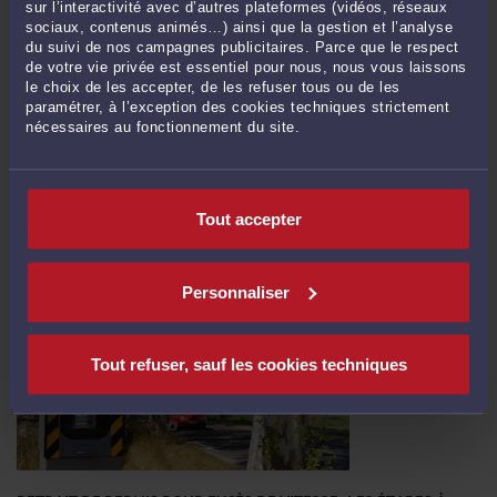
sur l’interactivité avec d’autres plateformes (vidéos, réseaux
sociaux, contenus animés…) ainsi que la gestion et l’analyse
du suivi de nos campagnes publicitaires. Parce que le respect
FAUT-IL ALLER CHERCHER LE RECOMMANDÉ DE SUSPENSION DU
de votre vie privée est essentiel pour nous, nous vous laissons
PERMIS ?
le choix de les accepter, de les refuser tous ou de les
paramétrer, à l’exception des cookies techniques strictement
Par
Yann LEFEBVRE
le 09/07/2026
nécessaires au fonctionnement du site.
Après une rétention de permis, le conducteur reçoit généralement, quelques
jours plus tard, un courrier recommandé contenant l’arrêté de suspension du
permis de conduire. Une question revient souvent : faut-il aller chercher le
Tout accepter
recommandé de suspension du permis ? Et surtout : si le ...
Lire la suite >
Personnaliser
Tout refuser, sauf les cookies techniques