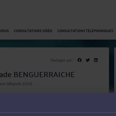
-VOUS
CONSULTATIONS VIDÉO
CONSULTATIONS TÉLÉPHONIQUES
Partager sur :
azade BENGUERRAICHE
ce (depuis 2011)
hérazade BENGUERRAICHE met ses compétences au
d'appel, Procédure civile et Droit bancaire et boursier.