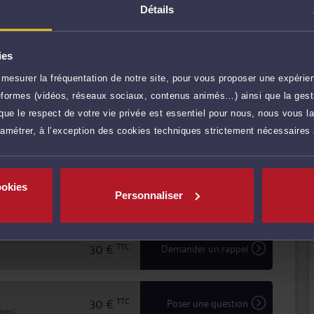
tence et la réactivité indispensables à leur
Détails
conseil que lors d'une procédure judiciaire.
s intérêts à Me BENGUERRAICHE, vous bénéficiez d'une
ale confidentialité dans le traitement de votre dossier.
ies
 DE PROVENCE
mesurer la fréquentation de notre site, pour vous proposer une expérien
r plus
ateformes (vidéos, réseaux sociaux, contenus animés…) ainsi que la gesti
ue le respect de votre vie privée est essentiel pour nous, nous vous la
ramétrer, à l’exception des cookies techniques strictement nécessaires
120 €
TTC
Prendre RDV
ookies
120 €
TTC
Prendre RDV
Personnaliser
30 €
TTC
Demander un rappel
30 €
TTC
Poser une question
res)