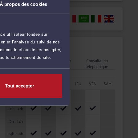
À propos des cookies
Langues
ce utilisateur fondée sur
on et l’analyse du suivi de nos
Disponibilités
issons le choix de les accepter,
 au fonctionnement du site.
Rendez-vous
Consultation
Consultation
cabinet
vidéo
téléphonique
HORAIRES
LUN
MAR
MER
JEU
VEN
SAM
Tout accepter
08h - 10h
10h - 12h
12h - 14h
14h - 16h