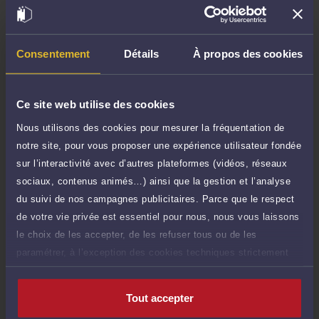
TTC
40 €
Durée : 15 min
Demander un rappel
Consentement
Détails
À propos des cookies
Question simple
40 €
Réponse concise à votre question (moins
TTC
Ce site web utilise des cookies
de 1.000 caractères)
Nous utilisons des cookies pour mesurer la fréquentation de
Poser une question
notre site, pour vous proposer une expérience utilisateur fondée
sur l’interactivité avec d’autres plateformes (vidéos, réseaux
Consultation écrite
150 €
sociaux, contenus animés…) ainsi que la gestion et l’analyse
Etude de votre dossier + possibilité
TTC
du suivi de nos campagnes publicitaires. Parce que le respect
d'ajout d'une pièce jointe
de votre vie privée est essentiel pour nous, nous vous laissons
Consulter par écrit
le choix de les accepter, de les refuser tous ou de les
paramétrer, à l’exception des cookies techniques strictement
nécessaires au fonctionnement du site.
Tout accepter