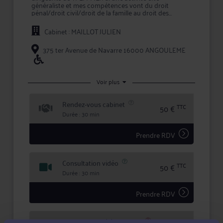
généraliste et mes compétences vont du droit
pénal/droit civil/droit de la famille au droit des
affaires, tant en contentieux qu'en conseil.
Cabinet : MAILLOT JULIEN
Mon objectif est d'éclairer le plus possible mon(ma)
client(e) afin qu'il/elle comprenne parfaitement les
enjeux de son dossier.
375 ter Avenue de Navarre 16000 ANGOULEME
Voir plus
Rendez-vous cabinet
TTC
50 €
Durée : 30 min
Prendre RDV
Consultation vidéo
TTC
50 €
Durée : 30 min
Prendre RDV
Consultation téléphonique