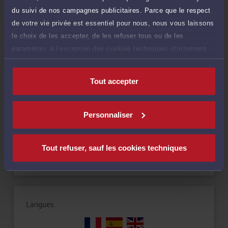
du suivi de nos campagnes publicitaires. Parce que le respect
de votre vie privée est essentiel pour nous, nous vous laissons
le choix de les accepter, de les refuser tous ou de les
paramétrer, à l’exception des cookies techniques strictement
Compétences
nécessaires au fonctionnement du site.
Tout accepter
Droit pénal
Personnaliser
Droit routier et de la circulation routière
Droit de la famille, des personnes et de leur patrimoine
Tout refuser, sauf les cookies techniques
Langues