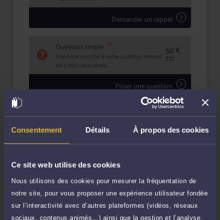
Demander un rappel
Question simple
50 €
Réponse concise à votre question (moins
TTC
de 1.000 caractères)
Poser une question
Consultation écrite
240 €
Etude de votre dossier + possibilité
TTC
Consentement
Détails
À propos des cookies
d'ajout d'une pièce jointe
Consulter par écrit
Ce site web utilise des cookies
Payer des honoraires ou une facture
Nous utilisons des cookies pour mesurer la fréquentation de
Vous souhaitez payer une facture ou des
notre site, pour vous proposer une expérience utilisateur fondée
honoraires à l’avocat par Carte Bancaire.
sur l’interactivité avec d’autres plateformes (vidéos, réseaux
Payer
sociaux, contenus animés…) ainsi que la gestion et l’analyse