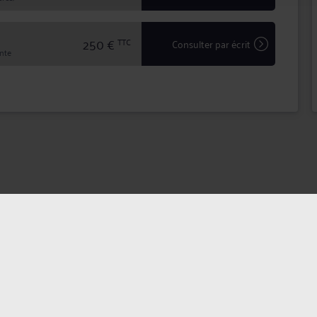
250 €
TTC
Consulter par écrit
inte
dentialité
Politique des cookies
CGU avocat
CGUV Utilis