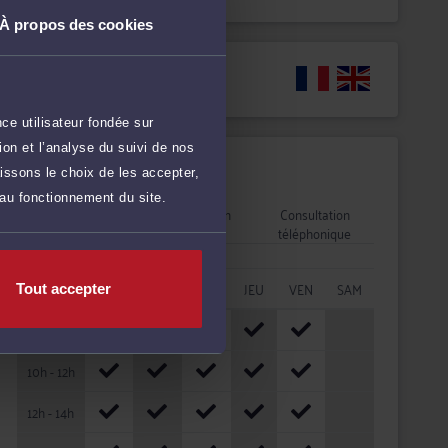
À propos des cookies
Langues
ce utilisateur fondée sur
on et l’analyse du suivi de nos
Disponibilités
issons le choix de les accepter,
 au fonctionnement du site.
Rendez-vous
Consultation
Consultation
cabinet
vidéo
téléphonique
HORAIRES
LUN
MAR
MER
JEU
VEN
SAM
Tout accepter
08h - 10h
10h - 12h
12h - 14h