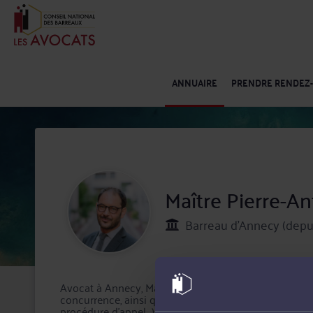
ANNUAIRE
PRENDRE RENDEZ
Maître Pierre-
Barreau d'Annecy (depu
Avocat à Annecy, Maître Pierre-Antoine RONDET interv
concurrence, ainsi que dans le cadre de contentieux ci
procédure d'appel....).