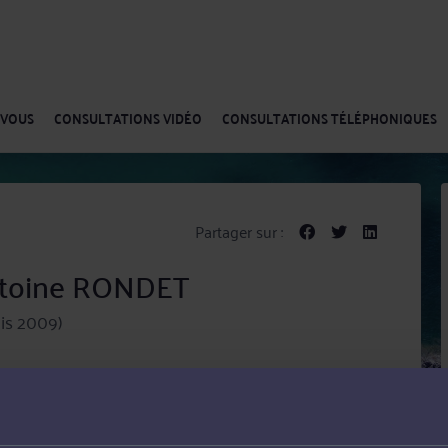
-VOUS
CONSULTATIONS VIDÉO
CONSULTATIONS TÉLÉPHONIQUES
Partager sur :
Antoine RONDET
is 2009)
ient en droit commercial, des affaires et de la
vils (Tribunaux judiciaires, voies d'exécution,