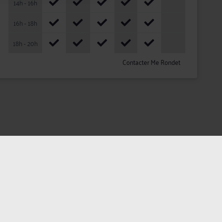
14h - 16h
16h - 18h
18h - 20h
Contacter Me Rondet
ateurs
Plan du site
Assistance