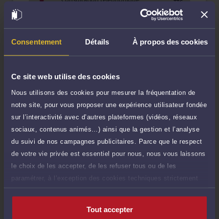
TTC
80 €
Durée : 30 min
Demander un rappel
Consentement
Détails
À propos des cookies
Consultation écrite
600 €
Etude de votre dossier + possibilité
TTC
d'ajout d'une pièce jointe
Ce site web utilise des cookies
Nous utilisons des cookies pour mesurer la fréquentation de
Consulter par écrit
notre site, pour vous proposer une expérience utilisateur fondée
Voir sa Grille indicative des Honoraires
sur l’interactivité avec d’autres plateformes (vidéos, réseaux
sociaux, contenus animés…) ainsi que la gestion et l’analyse
Payer des honoraires ou une facture
Vous souhaitez payer une facture ou des
du suivi de nos campagnes publicitaires. Parce que le respect
honoraires à l’avocat par Carte Bancaire.
de votre vie privée est essentiel pour nous, nous vous laissons
le choix de les accepter, de les refuser tous ou de les
Payer
paramétrer, à l’exception des cookies techniques strictement
nécessaires au fonctionnement du site.
Tout accepter