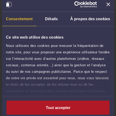
TTC
de 1.000 caractères)
Poser une question
Consentement
Détails
À propos des cookies
Consultation écrite
200 €
Etude de votre dossier + possibilité
TTC
Ce site web utilise des cookies
d'ajout d'une pièce jointe
Nous utilisons des cookies pour mesurer la fréquentation de
Consulter par écrit
notre site, pour vous proposer une expérience utilisateur fondée
sur l’interactivité avec d’autres plateformes (vidéos, réseaux
Payer des honoraires ou une facture
sociaux, contenus animés…) ainsi que la gestion et l’analyse
Vous souhaitez payer une facture ou des
du suivi de nos campagnes publicitaires. Parce que le respect
honoraires à l’avocat par Carte Bancaire.
de votre vie privée est essentiel pour nous, nous vous laissons
Payer
le choix de les accepter, de les refuser tous ou de les
paramétrer, à l’exception des cookies techniques strictement
nécessaires au fonctionnement du site.
Tout accepter
Compétences