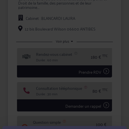
Droit de la famille, des personnes et de leur
patrimoine.
Pour toute problématique dans ses champs de
Cabinet : BLANCARDI LAURA
compétence, Me BLANCARDI vous conseille
efficacement et vous assiste en justice, que ce soit en
demande ou pour défendre vos intérêts.
12 bis Boulevard Wilson 06600 ANTIBES
Maître BLANCARDI s'efforce de créer une relation de
confiance et de transparence avec ses clients pour
Voir plus
mettre en oeuvre la meilleure stratégie possible, et
lors de litiges, défendre leurs intérêts avec ténacité et
Rendez-vous cabinet
efficacité.
TTC
180 €
Durée : 60 min
Prendre RDV
Consultation téléphonique
TTC
80 €
Durée : 30 min
Demander un rappel
Question simple
100 €
Réponse concise à votre question (moins