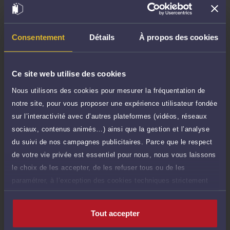
TTC
de 1.000 caractères)
Poser une question
Consentement
Détails
À propos des cookies
Consultation écrite
180 €
Etude de votre dossier + possibilité
TTC
Ce site web utilise des cookies
d'ajout d'une pièce jointe
Nous utilisons des cookies pour mesurer la fréquentation de
Consulter par écrit
notre site, pour vous proposer une expérience utilisateur fondée
sur l’interactivité avec d’autres plateformes (vidéos, réseaux
Payer des honoraires ou une facture
sociaux, contenus animés…) ainsi que la gestion et l’analyse
Vous souhaitez payer une facture ou des
du suivi de nos campagnes publicitaires. Parce que le respect
honoraires à l’avocat par Carte Bancaire.
de votre vie privée est essentiel pour nous, nous vous laissons
Payer
le choix de les accepter, de les refuser tous ou de les
paramétrer, à l’exception des cookies techniques strictement
nécessaires au fonctionnement du site.
Tout accepter
Compétences