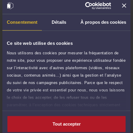
TTC
60 €
Durée : 15 min
Demander un rappel
Consentement
Détails
À propos des cookies
Question simple
60 €
Réponse concise à votre question (moins
TTC
Ce site web utilise des cookies
de 1.000 caractères)
Nous utilisons des cookies pour mesurer la fréquentation de
Poser une question
notre site, pour vous proposer une expérience utilisateur fondée
sur l’interactivité avec d’autres plateformes (vidéos, réseaux
Consultation écrite
250 €
sociaux, contenus animés…) ainsi que la gestion et l’analyse
Etude de votre dossier + possibilité
TTC
du suivi de nos campagnes publicitaires. Parce que le respect
d'ajout d'une pièce jointe
de votre vie privée est essentiel pour nous, nous vous laissons
Consulter par écrit
le choix de les accepter, de les refuser tous ou de les
paramétrer, à l’exception des cookies techniques strictement
nécessaires au fonctionnement du site.
Tout accepter