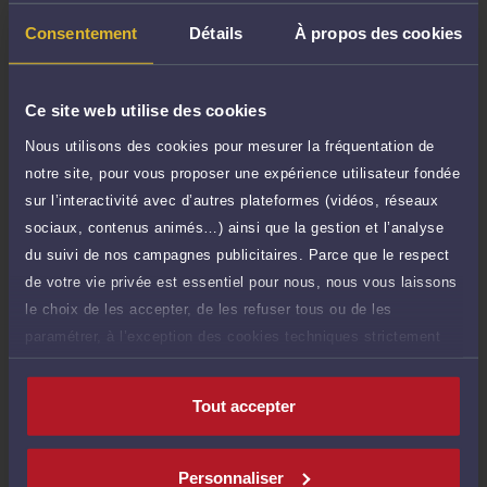
Question simple
50 €
Consentement
Détails
À propos des cookies
Réponse concise à votre question (moins
TTC
de 1.000 caractères)
Ce site web utilise des cookies
Poser une question
Nous utilisons des cookies pour mesurer la fréquentation de
Consultation écrite
notre site, pour vous proposer une expérience utilisateur fondée
300 €
Etude de votre dossier + possibilité
sur l’interactivité avec d’autres plateformes (vidéos, réseaux
TTC
d'ajout d'une pièce jointe
sociaux, contenus animés…) ainsi que la gestion et l’analyse
du suivi de nos campagnes publicitaires. Parce que le respect
Consulter par écrit
de votre vie privée est essentiel pour nous, nous vous laissons
le choix de les accepter, de les refuser tous ou de les
paramétrer, à l’exception des cookies techniques strictement
nécessaires au fonctionnement du site.
Compétences
Tout accepter
Construction
Personnaliser