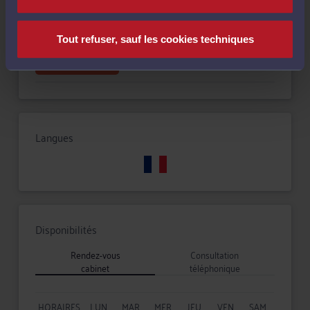
Réparation du préjudice corporel
Tout refuser, sauf les cookies techniques
Droit du travail
Langues
Disponibilités
Rendez-vous
Consultation
cabinet
téléphonique
HORAIRES
LUN
MAR
MER
JEU
VEN
SAM