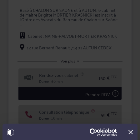
Basé à CHALON SUR SAONE et à AUTUN, le cabinet
de Maître Brigitte MORTIER KRASNICKI est inscrit à
l'Ordre des Avocats du Barreau de Chalon-sur-Saône.
Le champ d'exercice de Maître MORTIER KRASNICKI
s'étend des prestations de conseil, comme les
Cabinet : NAIME-HALVOET-MORTIER KRASNICK
consultations juridiques, aux mandats de
représentation lors d'une procédure, en passant par
la prise en charge des démarches et formalités
12 rue Bernard Renault 71401 AUTUN CEDEX
afférentes à chaque dossier.
Maître MORTIER KRASNICKI met ses compétences
Voir plus
au service de chacun de ses clients en leur
garantissant expertise juridique, rigueur et
Rendez-vous cabinet
confidentialité dans le traitement de leur dossier.
TTC
150 €
Durée : 60 min
Prendre RDV
Consultation téléphonique
TTC
55 €
Durée : 15 min
Demander un rappel