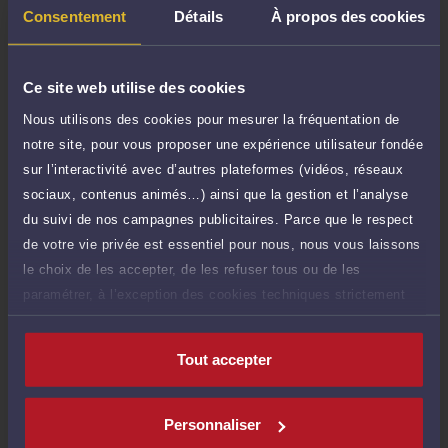
300 €
Etude de votre dossier + possibilité
Consentement
Détails
À propos des cookies
TTC
d'ajout d'une pièce jointe
Consulter par écrit
Ce site web utilise des cookies
Nous utilisons des cookies pour mesurer la fréquentation de
Payer des honoraires ou une facture
notre site, pour vous proposer une expérience utilisateur fondée
Vous souhaitez payer une facture ou des
honoraires à l’avocat par Carte Bancaire.
sur l’interactivité avec d’autres plateformes (vidéos, réseaux
sociaux, contenus animés…) ainsi que la gestion et l’analyse
Payer
du suivi de nos campagnes publicitaires. Parce que le respect
de votre vie privée est essentiel pour nous, nous vous laissons
le choix de les accepter, de les refuser tous ou de les
paramétrer, à l’exception des cookies techniques strictement
nécessaires au fonctionnement du site.
Compétences
Tout accepter
Procédure civile
Personnaliser
Droit pénal