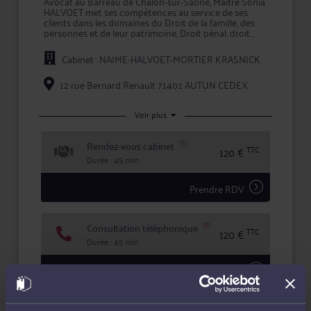
Avocat au Barreau de Chalon-sur-Saône, Maître Sonia
HALVOET met ses compétences au service de ses
clients dans les domaines du Droit de la famille, des
personnes et de leur patrimoine, Droit pénal, droit
civil et Droit du dommage corporel.
Cabinet : NAIME-HALVOET-MORTIER KRASNICK
Maître HALVOET apporte à ses clients la compétence
et la réactivité indispensables à leur information et à
la défense de leurs intérêts, tant en conseil que lors
12 rue Bernard Renault 71401 AUTUN CEDEX
d'une procédure judiciaire.
En prenant conseil ou en confiant la défense de vos
Voir plus
intérêts à Me HALVOET, vous bénéficiez d'une écoute
active, de compétences certifiées, et d'une totale
Rendez-vous cabinet
confidentialité dans le traitement de votre dossier.
TTC
120 €
Durée : 45 min
Deux lieux de consultation sont possibles : 12 rue
Bernard Renault à AUTUN (71400) et 60 rue Gloriette
à CHALON SUR SAONE (71100).
Prendre RDV
Consultation téléphonique
TTC
120 €
Durée : 45 min
Demander un rappel
Consultation écrite