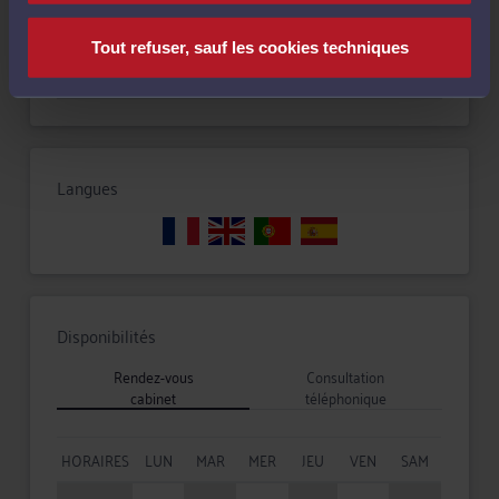
Tout refuser, sauf les cookies techniques
Droit de la famille, des personnes et de leur patrimoine
Langues
Disponibilités
Rendez-vous
Consultation
cabinet
téléphonique
HORAIRES
LUN
MAR
MER
JEU
VEN
SAM