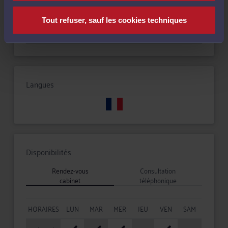
Tout refuser, sauf les cookies techniques
Droit commercial, des affaires et de la concurrence
Langues
Disponibilités
Rendez-vous
Consultation
cabinet
téléphonique
HORAIRES
LUN
MAR
MER
JEU
VEN
SAM