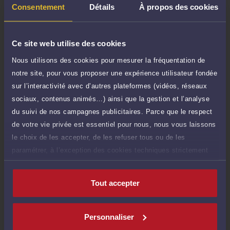
TTC
de 1.000 caractères)
Consentement
Détails
À propos des cookies
Poser une question
Ce site web utilise des cookies
Consultation écrite
300 €
Nous utilisons des cookies pour mesurer la fréquentation de
Etude de votre dossier + possibilité
TTC
notre site, pour vous proposer une expérience utilisateur fondée
d'ajout d'une pièce jointe
sur l’interactivité avec d’autres plateformes (vidéos, réseaux
Consulter par écrit
sociaux, contenus animés…) ainsi que la gestion et l’analyse
du suivi de nos campagnes publicitaires. Parce que le respect
Voir sa Grille indicative des Honoraires
de votre vie privée est essentiel pour nous, nous vous laissons
le choix de les accepter, de les refuser tous ou de les
paramétrer, à l’exception des cookies techniques strictement
nécessaires au fonctionnement du site.
Compétences
Tout accepter
Droit du travail
Personnaliser
Droit public