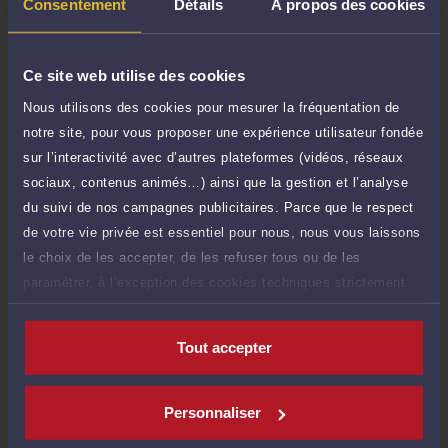
TTC
Consentement
Détails
À propos des cookies
de 1.000 caractères)
Poser une question
Ce site web utilise des cookies
Consultation écrite
Nous utilisons des cookies pour mesurer la fréquentation de
180 €
Etude de votre dossier + possibilité
notre site, pour vous proposer une expérience utilisateur fondée
TTC
d'ajout d'une pièce jointe
sur l’interactivité avec d’autres plateformes (vidéos, réseaux
sociaux, contenus animés…) ainsi que la gestion et l’analyse
Consulter par écrit
du suivi de nos campagnes publicitaires. Parce que le respect
de votre vie privée est essentiel pour nous, nous vous laissons
le choix de les accepter, de les refuser tous ou de les
paramétrer, à l’exception des cookies techniques strictement
Compétences
nécessaires au fonctionnement du site.
Tout accepter
Droit immobilier
Personnaliser
Droit du dommage corporel