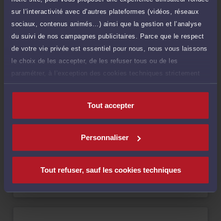
sur l’interactivité avec d’autres plateformes (vidéos, réseaux
Compétences
sociaux, contenus animés…) ainsi que la gestion et l’analyse
du suivi de nos campagnes publicitaires. Parce que le respect
Droit du travail
de votre vie privée est essentiel pour nous, nous vous laissons
le choix de les accepter, de les refuser tous ou de les
paramétrer, à l’exception des cookies techniques strictement
Droit du dommage corporel
nécessaires au fonctionnement du site.
Droit de la famille, des personnes et de leur patrimoine
Tout accepter
Personnaliser
Langues
Tout refuser, sauf les cookies techniques