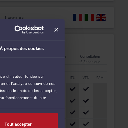
Langues
Disponibilités
À propos des cookies
Rendez-vous
Consultation
Consultation
cabinet
vidéo
téléphonique
HORAIRES
LUN
MAR
MER
JEU
VEN
SAM
ce utilisateur fondée sur
on et l’analyse du suivi de nos
08h - 10h
issons le choix de les accepter,
 au fonctionnement du site.
10h - 12h
12h - 14h
14h - 16h
Tout accepter