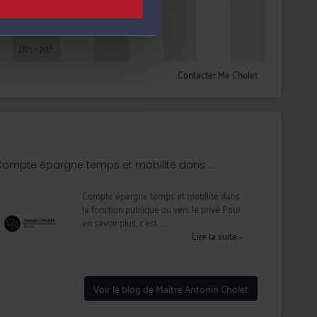
16h - 18h
18h - 20h
Contacter Me Cholet
ompte épargne temps et mobilité dans ...
Compte épargne temps et mobilité dans
la fonction publique ou vers le privé Pour
en savoir plus, c’est ...
Lire la suite
››
Voir le blog de Maître Antonin Cholet