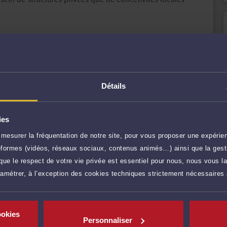
sociétés d’avocats de renommée nationale m’ont permis
aute technicité juridique.
.
 Cours et Tribunaux administratifs français, dans les
r plus
c.
Détails
conseil qu'un rôle de représentation auprès des
250 €
TTC
Prendre RDV
coute active, de compétences certifiées, et d'une totale
ies
150 €
mesurer la fréquentation de notre site, pour vous proposer une expérien
TTC
Prendre RDV
ateformes (vidéos, réseaux sociaux, contenus animés…) ainsi que la gesti
ue le respect de votre vie privée est essentiel pour nous, nous vous la
ramétrer, à l’exception des cookies techniques strictement nécessaires
150 €
TTC
Demander un rappel
ookies
120 €
TTC
Poser une question
Personnaliser
res)