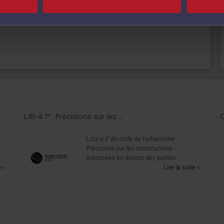
L.111-4 1° : Précisions sur les ...
C
a
L.111-4 1° du code de l'urbanisme :
Précisions sur les constructions
autorisées en dehors des parties ...
e
››
Lire la suite
››