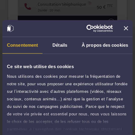
Consultation téléphonique
TTC
50 €
Durée : 20 min
Demander un rappel
Question simple
50 €
Réponse concise à votre question (moins
Consentement
Détails
À propos des cookies
TTC
de 1.000 caractères)
Poser une question
Ce site web utilise des cookies
Nous utilisons des cookies pour mesurer la fréquentation de
Consultation écrite
300 €
notre site, pour vous proposer une expérience utilisateur fondée
Etude de votre dossier + possibilité
TTC
d'ajout d'une pièce jointe
sur l’interactivité avec d’autres plateformes (vidéos, réseaux
sociaux, contenus animés…) ainsi que la gestion et l’analyse
Consulter par écrit
du suivi de nos campagnes publicitaires. Parce que le respect
de votre vie privée est essentiel pour nous, nous vous laissons
Payer des honoraires ou une facture
le choix de les accepter, de les refuser tous ou de les
Vous souhaitez payer une facture ou des
paramétrer, à l’exception des cookies techniques strictement
honoraires à l’avocat par Carte Bancaire.