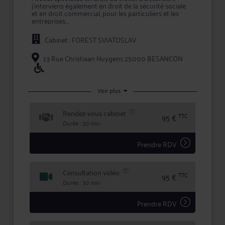
j'interviens également en droit de la sécurité sociale
et en droit commercial, pour les particuliers et les
entreprises.
La spécialisation est délivrée par le CNB uniquement
Cabinet : FOREST SVIATOSLAV
aux avocats justifiant d'une pratique assidue et de
connaissances dans le domaine concerné : pour ma
part en droit du travail.
13 Rue Christiaan Huygens 25000 BESANCON
Ensemble, vous ne serez pas seul face aux
complexités des juridictions et du droit, mais toujours
accompagné et conseillé, tant stratégiquement que
Voir plus
juridiquement.
En me confiant votre dossier, vous bénéficiez d'une
Rendez-vous cabinet
TTC
95 €
confidentialité totale dans le traitement de votre
Durée : 30 min
dossier et des garanties qu'offre la profession
d'avocat en matière d'expertise et de sécurité.
Prendre RDV
Consultation vidéo
TTC
95 €
Durée : 30 min
Prendre RDV