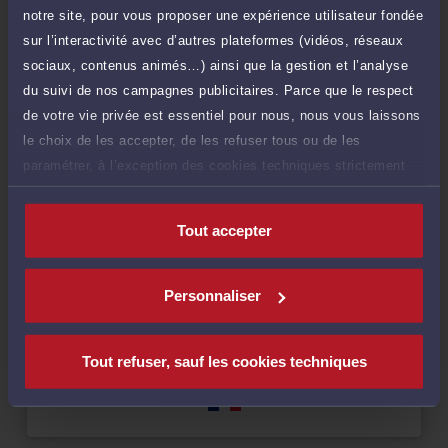
Consultation téléphonique
TTC
notre site, pour vous proposer une expérience utilisateur fondée
240 €
Durée : 60 min
sur l’interactivité avec d’autres plateformes (vidéos, réseaux
sociaux, contenus animés…) ainsi que la gestion et l’analyse
Demander un rappel
du suivi de nos campagnes publicitaires. Parce que le respect
de votre vie privée est essentiel pour nous, nous vous laissons
le choix de les accepter, de les refuser tous ou de les
paramétrer, à l’exception des cookies techniques strictement
Compétences
nécessaires au fonctionnement du site.
Tout accepter
Droit fiscal et droit douanier
Personnaliser
Langues
Tout refuser, sauf les cookies techniques