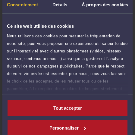
40 €
Réponse concise à votre question (moins
Consentement
Détails
À propos des cookies
TTC
de 1.000 caractères)
Poser une question
Ce site web utilise des cookies
Nous utilisons des cookies pour mesurer la fréquentation de
Consultation écrite
250 €
notre site, pour vous proposer une expérience utilisateur fondée
Etude de votre dossier + possibilité
TTC
d'ajout d'une pièce jointe
sur l’interactivité avec d’autres plateformes (vidéos, réseaux
sociaux, contenus animés…) ainsi que la gestion et l’analyse
Consulter par écrit
du suivi de nos campagnes publicitaires. Parce que le respect
de votre vie privée est essentiel pour nous, nous vous laissons
le choix de les accepter, de les refuser tous ou de les
paramétrer, à l’exception des cookies techniques strictement
nécessaires au fonctionnement du site.
Compétences
Tout accepter
Droit du dommage corporel
Personnaliser
Droit de la santé