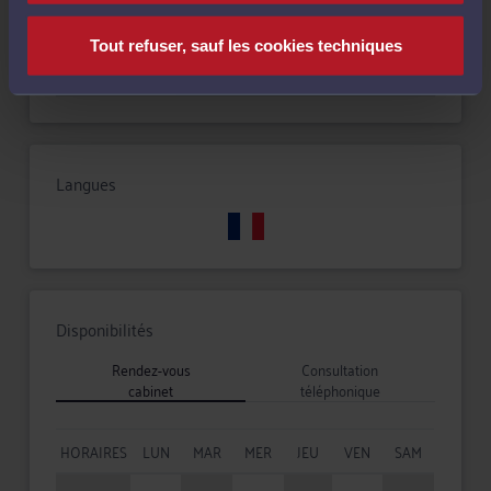
Tout refuser, sauf les cookies techniques
Procédure civile
Langues
Disponibilités
Rendez-vous
Consultation
cabinet
téléphonique
HORAIRES
LUN
MAR
MER
JEU
VEN
SAM