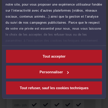
notre site, pour vous proposer une expérience utilisateur fondée
Droit de la protection des données personnelles
sur l’interactivité avec d’autres plateformes (vidéos, réseaux
sociaux, contenus animés…) ainsi que la gestion et l’analyse
du suivi de nos campagnes publicitaires. Parce que le respect
de votre vie privée est essentiel pour nous, nous vous laissons
Langues
le choix de les accepter, de les refuser tous ou de les
paramétrer, à l’exception des cookies techniques strictement
nécessaires au fonctionnement du site.
Tout accepter
Disponibilités
Personnaliser
Rendez-vous
Consultation
Consultation
cabinet
vidéo
téléphonique
Tout refuser, sauf les cookies techniques
HORAIRES
LUN
MAR
MER
JEU
VEN
SAM
08h - 10h