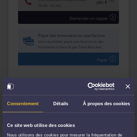
TTC
280 €
Durée : 60 min
Demander un rappel
Payer des honoraires ou une facture
Vous souhaitez payer une facture ou des
honoraires à l’avocat par Carte Bancaire.
Payer
Compétences
Consentement
Détails
À propos des cookies
Droit commercial, des affaires et de la concurrence
Ce site web utilise des cookies
Droit de l'informatique et des télécommunications
Nous utilisons des cookies pour mesurer la fréquentation de