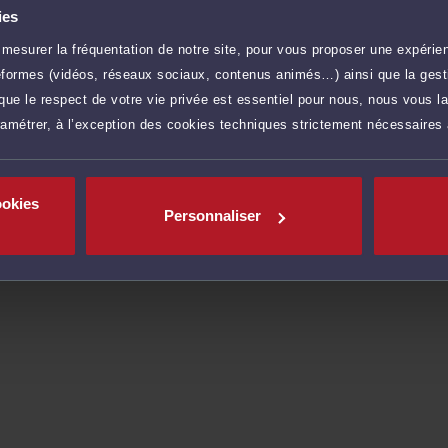
 soit en défense, ou pour engager une procédure contre
ies
mesurer la fréquentation de notre site, pour vous proposer une expérien
intérêts à Me VELLY, vous bénéficiez d'une écoute active,
ateformes (vidéos, réseaux sociaux, contenus animés…) ainsi que la gesti
lité dans le traitement de votre dossier.
ue le respect de votre vie privée est essentiel pour nous, nous vous la
ramétrer, à l’exception des cookies techniques strictement nécessaires
r plus
ookies
Personnaliser