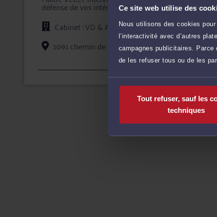
défense de vos intérêts devant les tribunaux, que ce
Ce site web utilise des cook
l'adversaire.
Cabinet : VD & ASSOCIES
Nous utilisons des cookies pour 
En prenant conseil ou en confiant la défense de vos 
l’interactivité avec d’autres pl
de compétences certifiées, et d'une totale confidentia
1091 chemin de Clères 76230 BOIS GUILLAUME
campagnes publicitaires. Parce q
de les refuser tous ou de les pa
Voi
Tout refuser, sauf les c
techniques