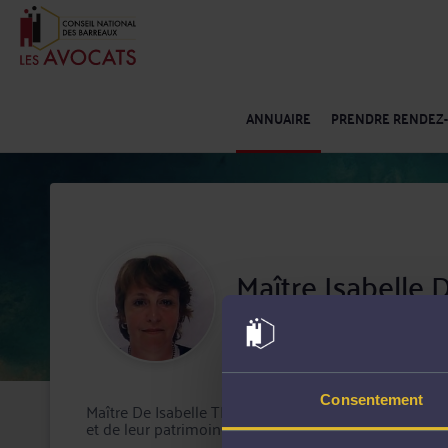
ANNUAIRE
PRENDRE RENDEZ
Maître Isabelle
Barreau de Rouen
Consentement
Maître De Isabelle THIER exerce à Mont-Saint-Aignan 
et de leur patrimoine.