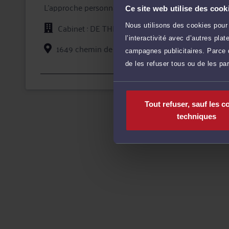
L'approche personnalisée mise en oeuvre par Me THIE
Ce site web utilise des cook
ajoutée et une représentation en justice de qualité de
Cabinet : DE THIER AVOCATS
Nous utilisons des cookies pour 
En confiant un dossier à Maître THIER, vous bénéficie
l’interactivité avec d’autres pl
dossier et des garanties qu'offre la profession d'avoca
1649 chemin de Clères 76230 BOIS GUILLAUME
campagnes publicitaires. Parce q
de les refuser tous ou de les pa
Voi
Tout refuser, sauf les c
techniques