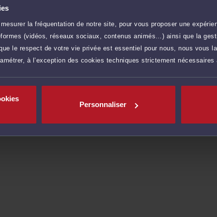
R permet d'assurer une prestation de conseil à valeur
ies
vant les tribunaux.
mesurer la fréquentation de notre site, pour vous proposer une expérien
z d'une confidentialité totale dans le traitement de votre
ateformes (vidéos, réseaux sociaux, contenus animés…) ainsi que la gesti
t en matière d'expertise et de sécurité.
ue le respect de votre vie privée est essentiel pour nous, nous vous la
ramétrer, à l’exception des cookies techniques strictement nécessaires
r plus
ookies
Personnaliser