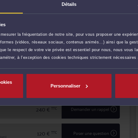
nce, il vous conseille efficacement et vous assiste en
Détails
ndre vos intérêts.
fession d'Avocat Maître DUCLOS garantit à chacun de
alité dans l'accomplissement de la mission confiée.
ies
E
atif, de sorte que le montant définitif des honoraires
mesurer la fréquentation de notre site, pour vous proposer une expérien
du temps nécessaire à son examen.
r plus
ateformes (vidéos, réseaux sociaux, contenus animés…) ainsi que la gesti
ue le respect de votre vie privée est essentiel pour nous, nous vous la
ramétrer, à l’exception des cookies techniques strictement nécessaires
240 €
TTC
Prendre RDV
ookies
240 €
TTC
Prendre RDV
Personnaliser
240 €
TTC
Demander un rappel
120 €
TTC
Poser une question
res)