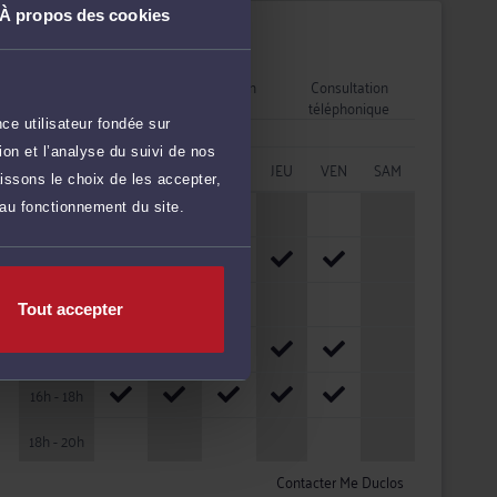
À propos des cookies
Disponibilités
Rendez-vous
Consultation
Consultation
cabinet
vidéo
téléphonique
ce utilisateur fondée sur
on et l’analyse du suivi de nos
HORAIRES
LUN
MAR
MER
JEU
VEN
SAM
issons le choix de les accepter,
 au fonctionnement du site.
08h - 10h
10h - 12h
12h - 14h
Tout accepter
14h - 16h
16h - 18h
18h - 20h
Contacter Me Duclos