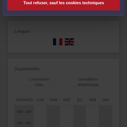
Tout refuser, sauf les cookies techniques
Langues
Disponibilités
Consultation
Consultation
vidéo
téléphonique
HORAIRES
LUN
MAR
MER
JEU
VEN
SAM
08h - 10h
10h - 12h