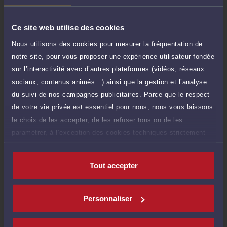
40 €
Réponse concise à votre question (moins
TTC
de 1.000 caractères)
Ce site web utilise des cookies
Poser une question
Nous utilisons des cookies pour mesurer la fréquentation de
notre site, pour vous proposer une expérience utilisateur fondée
Consultation écrite
150 €
sur l’interactivité avec d’autres plateformes (vidéos, réseaux
Etude de votre dossier + possibilité
TTC
sociaux, contenus animés…) ainsi que la gestion et l’analyse
d'ajout d'une pièce jointe
du suivi de nos campagnes publicitaires. Parce que le respect
Consulter par écrit
de votre vie privée est essentiel pour nous, nous vous laissons
le choix de les accepter, de les refuser tous ou de les
paramétrer, à l’exception des cookies techniques strictement
nécessaires au fonctionnement du site.
Compétences
Tout accepter
Droit du numérique et des communications
Personnaliser
Droit de la propriété intellectuelle