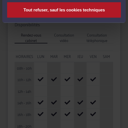
Tout refuser, sauf les cookies techniques
Disponibilités
Rendez-vous
Consultation
Consultation
cabinet
vidéo
téléphonique
HORAIRES
LUN
MAR
MER
JEU
VEN
SAM
08h - 10h
10h - 12h
12h - 14h
14h - 16h
16h - 18h
18h - 20h