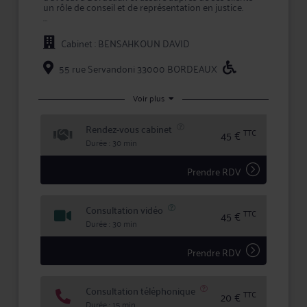
un rôle de conseil et de représentation en justice.
Maître BENSAHKOUN intervient à la fois comme
conseil en amont des conflits, et comme avocat
Cabinet : BENSAHKOUN DAVID
chargé d'assurer la défense de vos intérêts devant les
tribunaux, que ce soit en défense, ou pour engager
une procédure contre l'adversaire.
55 rue Servandoni 33000 BORDEAUX
En prenant conseil ou en confiant la défense de vos
intérêts à Me BENSAHKOUN, vous bénéficiez d'une
Voir plus
écoute active, de compétences certifiées, et d'une
totale confidentialité dans le traitement de votre
Rendez-vous cabinet
dossier.
TTC
45 €
Durée : 30 min
Prendre RDV
Consultation vidéo
TTC
45 €
Durée : 30 min
Prendre RDV
Consultation téléphonique
TTC
20 €
Durée : 15 min