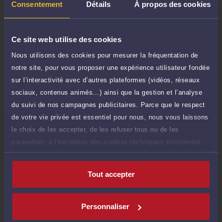
Consentement
Détails
À propos des cookies
Ce site web utilise des cookies
Compétences
Nous utilisons des cookies pour mesurer la fréquentation de
notre site, pour vous proposer une expérience utilisateur fondée
sur l’interactivité avec d’autres plateformes (vidéos, réseaux
Droit immobilier
sociaux, contenus animés…) ainsi que la gestion et l’analyse
du suivi de nos campagnes publicitaires. Parce que le respect
Droit commercial, des affaires et de la concurrence
de votre vie privée est essentiel pour nous, nous vous laissons
le choix de les accepter, de les refuser tous ou de les
paramétrer, à l’exception des cookies techniques strictement
Procédure civile
nécessaires au fonctionnement du site.
Tout accepter
Langues
Personnaliser