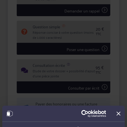
Demander un rappel
Question simple
20 €
Réponse concise à votre question (moins
TTC
de 1.000 caractères)
Poser une question
Consultation écrite
95 €
Etude de votre dossier + possibilité d'ajout
TTC
d'une pièce jointe
Consulter par écrit
Payer des honoraires ou une facture
Vous souhaitez payer une facture ou des
honoraires à l’avocat par Carte Bancaire.
Payer