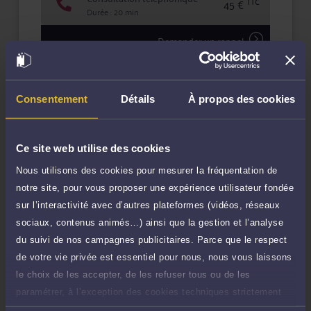
TTC
45 €
Durée : 20 min
Demander un rappel
Question simple
45 €
Réponse concise à votre question (moins
TTC
Consentement
Détails
À propos des cookies
de 1.000 caractères)
Poser une question
Ce site web utilise des cookies
Nous utilisons des cookies pour mesurer la fréquentation de
Consultation écrite
200 €
Etude de votre dossier + possibilité
notre site, pour vous proposer une expérience utilisateur fondée
TTC
d'ajout d'une pièce jointe
sur l’interactivité avec d’autres plateformes (vidéos, réseaux
sociaux, contenus animés…) ainsi que la gestion et l’analyse
Consulter par écrit
du suivi de nos campagnes publicitaires. Parce que le respect
de votre vie privée est essentiel pour nous, nous vous laissons
Payer des honoraires ou une facture
le choix de les accepter, de les refuser tous ou de les
Vous souhaitez payer une facture ou des
paramétrer, à l’exception des cookies techniques strictement
honoraires à l’avocat par Carte Bancaire.
nécessaires au fonctionnement du site.