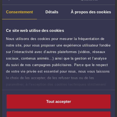
TTC
80 €
Durée : 20 min
Consentement
Détails
À propos des cookies
Demander un rappel
Question simple
Ce site web utilise des cookies
50 €
Réponse concise à votre question (moins
TTC
Nous utilisons des cookies pour mesurer la fréquentation de
de 1.000 caractères)
notre site, pour vous proposer une expérience utilisateur fondée
Poser une question
sur l’interactivité avec d’autres plateformes (vidéos, réseaux
sociaux, contenus animés…) ainsi que la gestion et l’analyse
Consultation écrite
du suivi de nos campagnes publicitaires. Parce que le respect
300 €
Etude de votre dossier + possibilité
TTC
de votre vie privée est essentiel pour nous, nous vous laissons
d'ajout d'une pièce jointe
le choix de les accepter, de les refuser tous ou de les
paramétrer, à l’exception des cookies techniques strictement
Consulter par écrit
nécessaires au fonctionnement du site.
Tout accepter