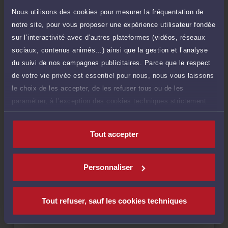
Nous utilisons des cookies pour mesurer la fréquentation de
notre site, pour vous proposer une expérience utilisateur fondée
Droit des sociétés
sur l’interactivité avec d’autres plateformes (vidéos, réseaux
sociaux, contenus animés…) ainsi que la gestion et l’analyse
Droit commercial, des affaires et de la concurrence
du suivi de nos campagnes publicitaires. Parce que le respect
de votre vie privée est essentiel pour nous, nous vous laissons
le choix de les accepter, de les refuser tous ou de les
paramétrer, à l’exception des cookies techniques strictement
Langues
nécessaires au fonctionnement du site.
Tout accepter
Personnaliser
Disponibilités
Rendez-vous
Consultation
Consultation
Tout refuser, sauf les cookies techniques
cabinet
vidéo
téléphonique