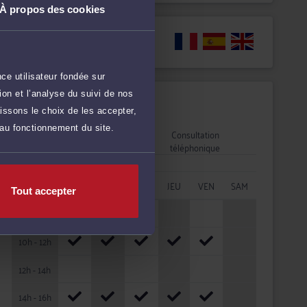
À propos des cookies
Langues
ce utilisateur fondée sur
on et l’analyse du suivi de nos
Disponibilités
issons le choix de les accepter,
 au fonctionnement du site.
Rendez-vous
Consultation
cabinet
téléphonique
HORAIRES
LUN
MAR
MER
JEU
VEN
SAM
Tout accepter
08h - 10h
10h - 12h
12h - 14h
14h - 16h