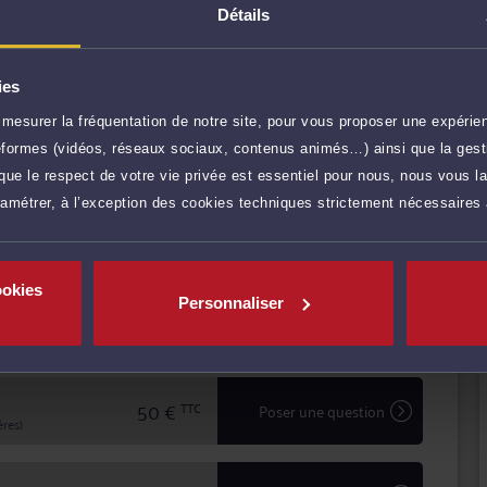
rédit et de la consommation.
Détails
é de Droit de Bourges ;
 MERCIER FLEURIER BOUILLAGUET PERRET
 et de l’artisanat du Cher auprès des créateurs et
ies
en amont des conflits, et comme avocat chargé d'assurer
mesurer la fréquentation de notre site, pour vous proposer une expérien
 ce soit en défense, ou pour engager une procédure
ateformes (vidéos, réseaux sociaux, contenus animés…) ainsi que la gesti
r plus
ue le respect de votre vie privée est essentiel pour nous, nous vous la
ciez d'une confidentialité totale dans le traitement de
ramétrer, à l’exception des cookies techniques strictement nécessaires
'avocat en matière d'expertise et de sécurité.
90 €
TTC
Prendre RDV
ookies
Personnaliser
35 €
TTC
Demander un rappel
50 €
TTC
Poser une question
res)