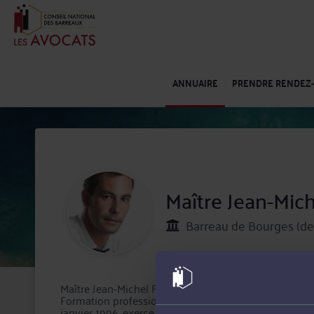
ANNUAIRE
PRENDRE RENDEZ
Maître Jean-Mic
Barreau de Bourges (de
Maître Jean-Michel FLEURIER Avocat généraliste de for
Formation professionnelle des Avocats de Poitiers). 
janvier 1996, exerce en Droit du travail et Social, Droi