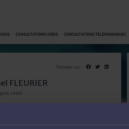
-VOUS
CONSULTATIONS VIDÉO
CONSULTATIONS TÉLÉPHONIQUES
Partager sur :
hel FLEURIER
puis 1996)
mation (Institut d’Etudes Judiciaires et Centre de
Avocat associé, inscrit au Barreau de Bourges depuis
t Pénal, Droit bancaire et boursier, Droit des garanties,